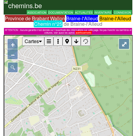
chemins.be
ASSOCIATION
DOCUMENTATION
ACTUALITÉS
INVENTAIRE
CONNEXION
Province de Brabant Wallon
Braine-l'Alleud
Braine-l'Alleud
Chemin n°25
de Braine-l'Alleud
ATTENTION : Aucune garantie n'est donnée sur l'exactitude des informations sur cette page. Ne pas franchir les barrières et
clôtures. Voir aussi les autres
avertissements
Cartes
+
⤢
−