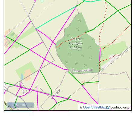
500 m
©
OpenStreetMap
contributors.
cyan=difficile
magenta=statut à
vérifier
gris=rue
orange=barré
vert=bon état
rouge=supprimé
voir la
légende
pour plus détails
code chemins.be
b
ba
ba
25