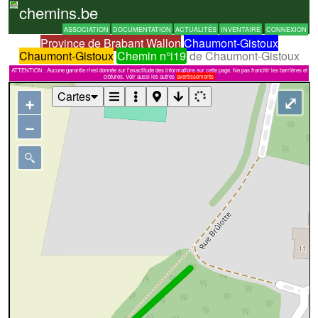
chemins.be
ASSOCIATION
DOCUMENTATION
ACTUALITÉS
INVENTAIRE
CONNEXION
Province de Brabant Wallon
Chaumont-Gistoux
Chaumont-Gistoux
Chemin n°i19
de Chaumont-Gistoux
ATTENTION : Aucune garantie n'est donnée sur l'exactitude des informations sur cette page. Ne pas franchir les barrières et
clôtures. Voir aussi les autres
avertissements
Cartes
+
⤢
−