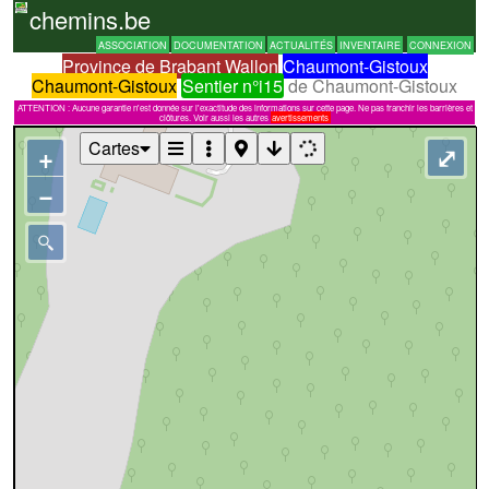
chemins.be
ASSOCIATION
DOCUMENTATION
ACTUALITÉS
INVENTAIRE
CONNEXION
Province de Brabant Wallon
Chaumont-Gistoux
Chaumont-Gistoux
Sentier n°i15
de Chaumont-Gistoux
ATTENTION : Aucune garantie n'est donnée sur l'exactitude des informations sur cette page. Ne pas franchir les barrières et
clôtures. Voir aussi les autres
avertissements
Cartes
+
⤢
−