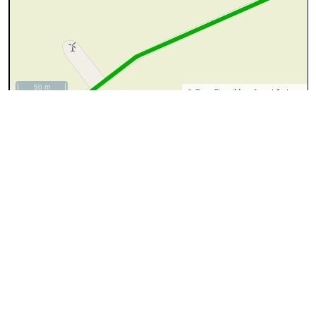
50 m
©
OpenStreetMap
contributors.
cyan=difficile
magenta=statut à
vérifier
gris=rue
orange=barré
vert=bon état
rouge=supprimé
voir la
légende
pour plus détails
code chemins.be
n
yv
dr
36
100%
Attention
ce sentier n'est plus public ou n'existe plus, l'accès n'est pas
autorisé
A
Ce sentier a été supprimé
MAJ-nyvdr003:
↔434m
suppression
:
pas identifié
B
(photo n°1)
:données provenant des contributeurs OpenStreetMap
Denivelé: 1m
Longueur: 434m
3