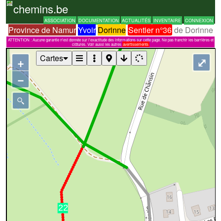
chemins.be
ASSOCIATION
DOCUMENTATION
ACTUALITÉS
INVENTAIRE
CONNEXION
Province de Namur
Yvoir
Dorinne
Sentier n°36
de Dorinne
ATTENTION : Aucune garantie n'est donnée sur l'exactitude des informations sur cette page. Ne pas franchir les barrières et
clôtures. Voir aussi les autres
avertissements
Cartes
+
⤢
−