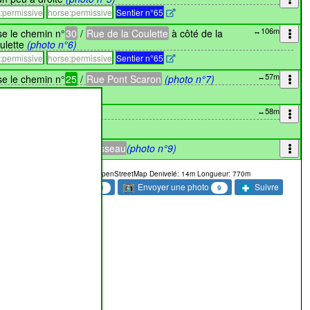
e:permissive
horse:permissive
Sentier n°65
↔106m
se le chemin n°
30
/
Rue de la Coulette
à côté de la
ulette
(photo n°6)
e:permissive
horse:permissive
Sentier n°65
↔57m
se le chemin n°
25
/
Rue Pont Scaron
(photo n°7)
↔58m
din
(photo n°8)
tit à la
Rue Victor Rousseau
(photo n°9)
s provenant des contributeurs OpenStreetMap
Denivelé: 14m
Longueur: 770m
Commentaire
Envoyer une photo
Suivre
2
1
9