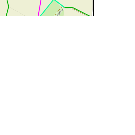
©
OpenStreetMap
contributors.
ert=bon état
rouge=supprimé
voir la
légende
phildetroy
hemin n°30 Point F : ajouter Rue Pont Scaron après Sentier n°25 