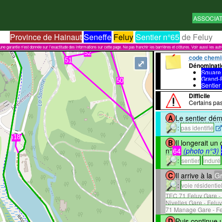
ASSOCIA
Province de Hainaut
Seneffe
Feluy
Sentier n°65
de Feluy
garantie n'est donnée sur l'exactitude des informations sur cette page. Ne pas franchir les barrières et clôtures. Voir aussi les aut
code chemi
⤢
Dénominati
Square
Grand-
Sentier
Difficile
Certains pas
A
Le sentier dém
:
pas identifié
B
Il longerait u
n°
64
(photo n°3)
:
sentier
induré
C
Il arrive à la
Gr
:
voie résidentie
TEC 71 Feluy Gare - 
Nivelles Gare - Feluy
71 Manage Gare - Fel
D
Puis continue 