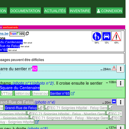
TION
DOCUMENTATION
ACTUALITÉS
INVENTAIRE
CONNEXION
res
avertissements
ns.be
h
sn
fl
65
ons
 du Centenaire
64%
12%
43%
Nom actuel
Rue de Feluy
Nom actuel
 n°65
Nom actuel
sages peuvent être difficiles
arre du sentier n°
62
↔284m
↔108m
n champ
(photo n°1)
(photo n°2)
. Il croise ensuite le sentier
Square du Centenaire
VTT:oui
piéton:oui
cheval:oui
Sentier n°65
and-Rue de Feluy
(photo n°4)
↔20m
lle
Grand-Rue de Feluy
?
TEC 71 Soignies Hôpital - Feluy Gare
Soignies Hôpital
TEC 71 Soignies Hôpital - Feluy - Nivelles Gare
TEC 71
 - Soignies Hôpital
TEC 71 Soignies Hôpital - Feluy - Manage Gare
TEC
uy - Soignies Hôpital
↔137m
un peu à droite
(photo n°5)