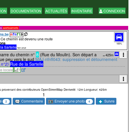
TION
DOCUMENTATION
ACTUALITÉS
INVENTAIRE
CONNEXION
res
avertissements
ns.be
n
fn
fl
9
Ce chemin est devenu une route
ons
100%
la Sartelle
Nom actuel
arre du chemin n°
8
(Rue du Moulin). Son départ a
↔425m
ue peu vers le sud
MAJ-nfnfl043: suppression et détournement
 n°2)
Rue de la Sartelle
te locale
?
s provenant des contributeurs OpenStreetMap
Denivelé: 12m
Longueur: 425m
1
sé
Envoyer une photo
Commentaire
Suivre
2
4