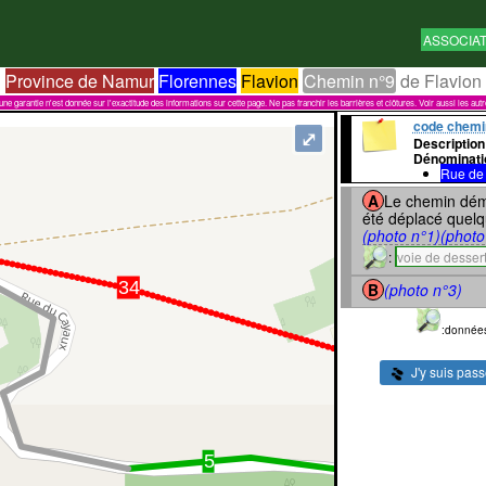
ASSOCIA
Province de Namur
Florennes
Flavion
Chemin n°9
de Flavion
garantie n'est donnée sur l'exactitude des informations sur cette page. Ne pas franchir les barrières et clôtures. Voir aussi les aut
code chemi
⤢
Description
Dénominati
Rue de 
A
Le chemin dém
été déplacé quelq
(photo n°1)
(photo
:
voie de desser
B
(photo n°3)
:donnée
J'y suis pas