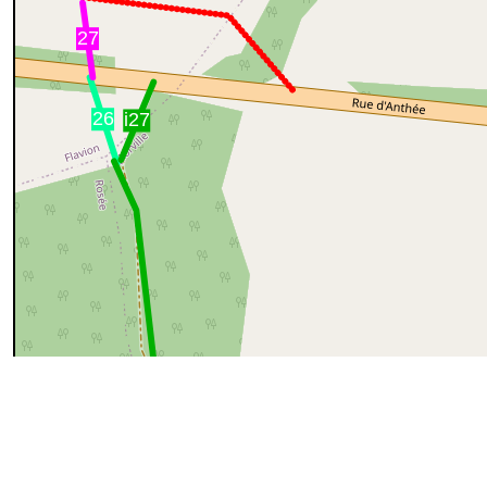
50 m
cyan=difficile
magenta=statut à vérifier
gris=rue
orange=barré
v