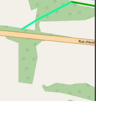
©
OpenStreetMap
contributors.
ert=bon état
rouge=supprimé
voir la
légende