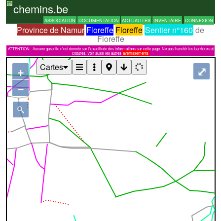
chemins.be
ASSOCIATION
DOCUMENTATION
ACTUALITÉS
INVENTAIRE
CONNEXION
Province de Namur
Floreffe
Floreffe
Sentier n°160
de
Floreffe
ATTENTION : Aucune garantie n'est donnée sur l'exactitude des informations sur cette page. Ne pas franchir les barrières et
clôtures. Voir aussi les autres
avertissements
Cartes
+
⤢
−