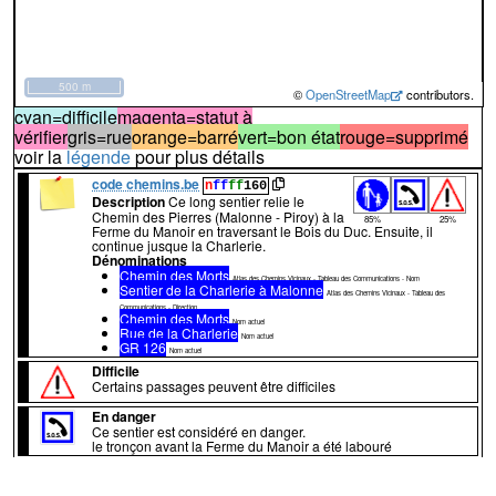
500 m
©
OpenStreetMap
contributors.
cyan=difficile
magenta=statut à
vérifier
gris=rue
orange=barré
vert=bon état
rouge=supprimé
voir la
légende
pour plus détails
code chemins.be
n
ff
ff
160
Description
Ce long sentier relie le
Chemin des Pierres (Malonne - Piroy) à la
85%
25%
Ferme du Manoir en traversant le Bois du Duc. Ensuite, il
continue jusque la Charlerie.
Dénominations
Chemin des Morts
Atlas des Chemins Vicinaux - Tableau des Communications - Nom
Sentier de la Charlerie à Malonne
Atlas des Chemins Vicinaux - Tableau des
Communications - Direction
Chemin des Morts
Nom actuel
Rue de la Charlerie
Nom actuel
GR 126
Nom actuel
Difficile
Certains passages peuvent être difficiles
En danger
Ce sentier est considéré en danger.
le tronçon avant la Ferme du Manoir a été labouré
↔128m
A
Ce sentier prolonge le chemin n°
17
de
Malonne
(photo n°1)
. Le ruisseau qu'on traverse marque la limite