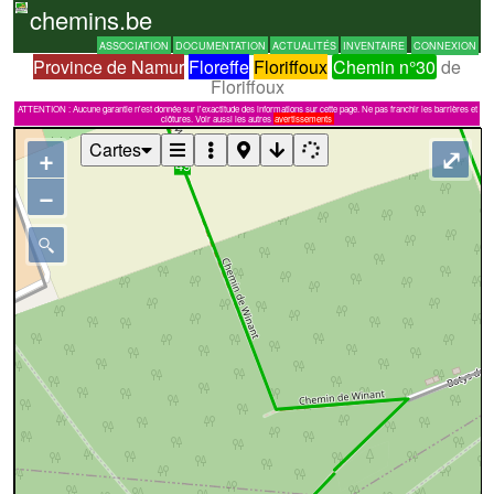
chemins.be
ASSOCIATION
DOCUMENTATION
ACTUALITÉS
INVENTAIRE
CONNEXION
Province de Namur
Floreffe
Floriffoux
Chemin n°30
de
Floriffoux
ATTENTION : Aucune garantie n'est donnée sur l'exactitude des informations sur cette page. Ne pas franchir les barrières et
clôtures. Voir aussi les autres
avertissements
Cartes
+
⤢
−