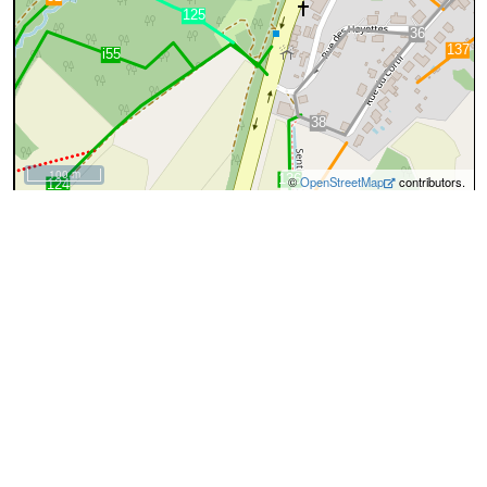
100 m
©
OpenStreetMap
contributors.
cyan=difficile
magenta=statut à
vérifier
gris=rue
orange=barré
vert=bon état
rouge=supprimé
voir la
légende
pour plus détails
code chemins.be
n
ff
fl
30
Description
Ce chemin longe la limite entre Soye
et Floriffoux.
73%
37%
Dénominations
Herdal du Grand Bois
Atlas des Chemins Vicinaux - Tableau des Communications - Nom
Chemin de Soye à Floreffe
Atlas des Chemins Vicinaux - Tableau des Communications -
Direction
Herdal du Grand Bois
Nom actuel
↔212m
A
Le chemin est mitoyen à une partie du chemin
n°
8
de
Soye
. Il démarre de la rue Emile Lorent de Soye
et Floreffe. Il traverse une partie du bois
(photo n°1)
(photo
n°2)
Herdal du Grand Bois
:
chemin
terre
admin_level:9
boundary:administrative