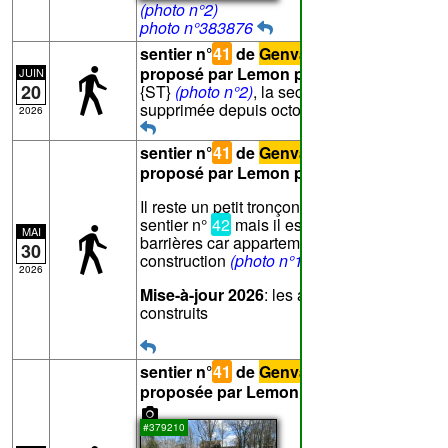
(photo n°2)
photo n°383876
sentier n°
41
de
Genval
- Texte
proposé par Lemon pour le point
E
:
JUIN
20
{ST}
(photo n°2)
, la section suivante est
supprimée depuis octobre 1960
2026
sentier n°
41
de
Genval
- Texte
proposé par Lemon pour le point
D
:
Il reste un petit tronçon au départ du
sentier n°
42
mais il est barré par des
MAI
barrières car appartement en
30
construction
(photo n°1)
2026
Mise-à-jour 2026
: les appartements sont
construits
sentier n°
41
de
Genval
- Photo
proposée par Lemon pour le point
D
#379210