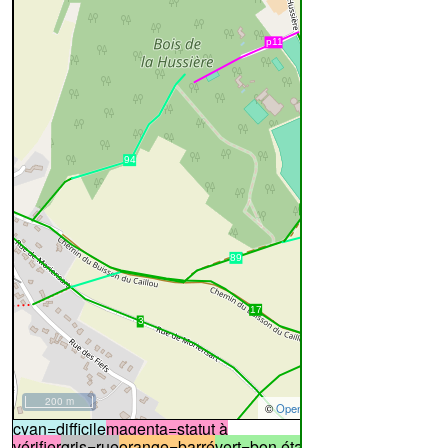
200 m
©
OpenStreetMap
contributors.
cyan=difficile
magenta=statut à
vérifier
gris=rue
orange=barré
vert=bon état
rouge=supprimé