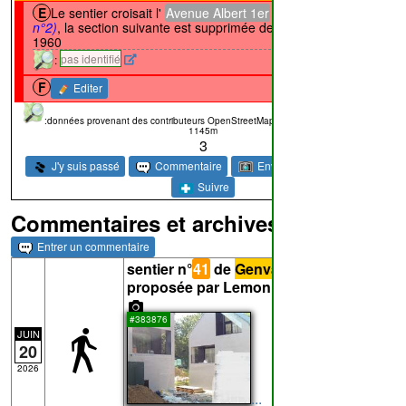
E
Le sentier croisait l'
Avenue Albert 1er
(photo
↔367m
n°2)
, la section suivante est supprimée depuis octobre
1960
:
pas identifié
F
Editer
:données provenant des contributeurs OpenStreetMap
Denivelé: 27m
Longueur:
1145m
3
Envoyer une photo
J'y suis passé
Commentaire
2
Suivre
Commentaires et archives
Entrer un commentaire
sentier n°
41
de
Genval
- Photo
proposée par Lemon pour le point
E
#383876
JUIN
20
2026
...