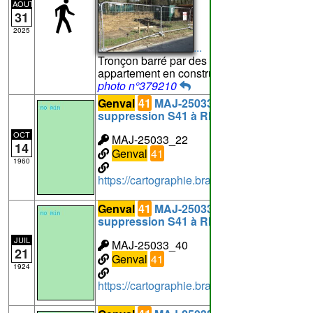
AOUT
31
2025
...
Tronçon barré par des barrières car
appartement en construction
(photo n°1)
photo n°379210
Genval
41
MAJ-25033_22:
suppression S41 à RIXENSART
OCT
MAJ-25033_22
14
Genval
41
1960
https://cartographie.brabantwallon.be/in
Genval
41
MAJ-25033_40:
suppression S41 à RIXENSART
JUIL
MAJ-25033_40
21
Genval
41
1924
https://cartographie.brabantwallon.be/in