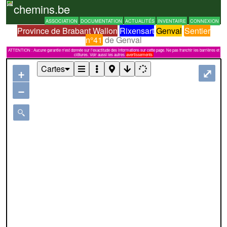
chemins.be
ASSOCIATION
DOCUMENTATION
ACTUALITÉS
INVENTAIRE
CONNEXION
Province de Brabant Wallon
Rixensart
Genval
Sentier
n°41
de Genval
ATTENTION : Aucune garantie n'est donnée sur l'exactitude des informations sur cette page. Ne pas franchir les barrières et
clôtures. Voir aussi les autres
avertissements
Cartes
+
⤢
−