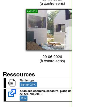
(à contre-sens)
2
#383876
20-06-2026
(à contre-sens)
Ressources
Fichier gpx
fichier GPX
Atlas des chemins, cadastre, plans de lotissement, plans
de secteur, etc,...
Voir