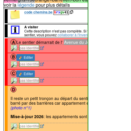
voir la
légende
pour plus détails
code chemins.be
b
rx
gv
41
93%
17%
A visiter
Cette description n'est pas complète. Si vous connaissez ce
sentier, vous pouvez
collaborer à l'inventaire
A
Le sentier démarrait de l'
Avenue du Joli Mai
↔417m
:
pas identifié
↔238m
B
Editer
:
pas identifié
↔40m
C
Editer
:
pas identifié
↔83m
D
Il reste un petit tronçon au départ du sentier n°
42
mais il est
barré par des barrières car appartement en construction
(photo n°1)
Mise-à-jour 2026
: les appartements sont construits
:
pas identifié