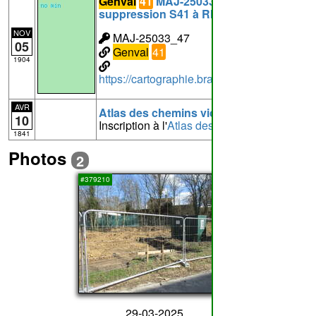
Genval
41
MAJ-25033_47:
suppression S41 à RIXENSART
NOV
MAJ-25033_47
05
Genval
41
1904
https://cartographie.brabantwallon.be/in
AVR
Atlas des chemins vicinaux de Genval
10
Inscription à l'
Atlas des chemins vicinaux
1841
Photos
2
1
#379210
29-03-2025