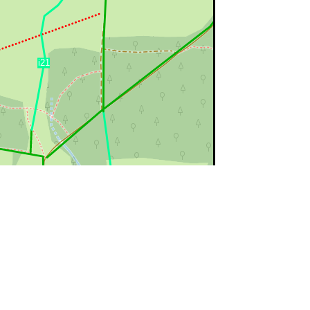
©
OpenStreetMap
contributors.
ert=bon état
rouge=supprimé
voir la
légende