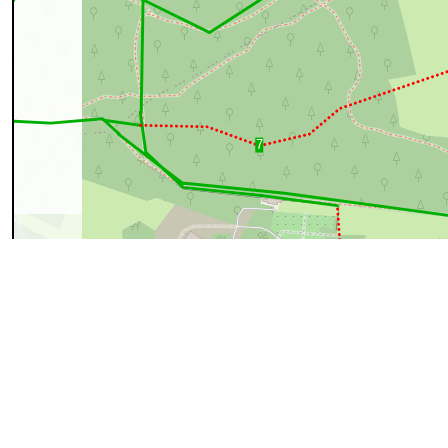
100 m
cyan=difficile
magenta=statut à vérifier
gris=rue
orange=barré
v
pour plus détails
Commentaires et archives
Entrer un commentaire