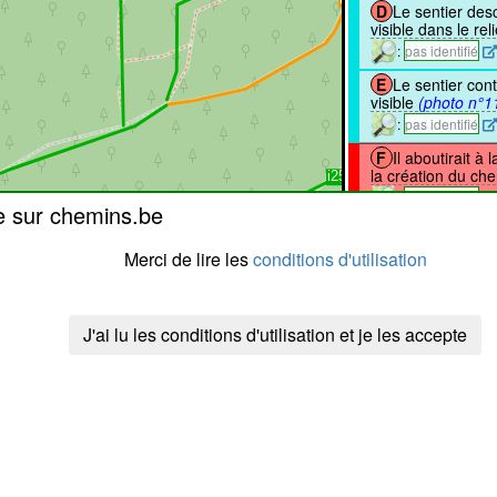
D
Le sentier des
visible dans le rel
:
pas identifié
E
Le sentier cont
visible
(photo n°1
:
pas identifié
F
Il aboutirait 
la création du ch
:
pas identifié
e sur chemins.be
G
Il aboutissait
Merci de lire les
conditions d'utilisation
:donnée
J'y suis pas
J'ai lu les conditions d'utilisation et je les accepte