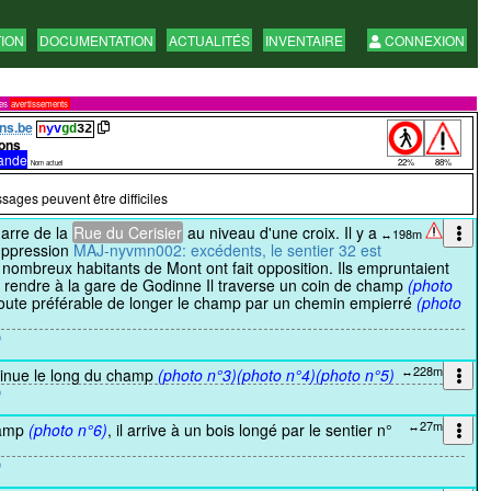
TION
DOCUMENTATION
ACTUALITÉS
INVENTAIRE
CONNEXION
res
avertissements
ns.be
n
yv
gd
32
ons
ande
22%
88%
Nom actuel
sages peuvent être difficiles
arre de la
Rue du Cerisier
au niveau d'une croix. Il y a
↔198m
uppression
MAJ-nyvmn002: excédents, le sentier 32 est
nombreux habitants de Mont ont fait opposition. Ils empruntaient
e rendre à la gare de Godinne Il traverse un coin de champ
(photo
 doute préférable de longer le champ par un chemin empierré
(photo
↔228m
tinue le long du champ
(photo n°3)
(photo n°4)
(photo n°5)
↔27m
hamp
(photo n°6)
, il arrive à un bois longé par le sentier n°