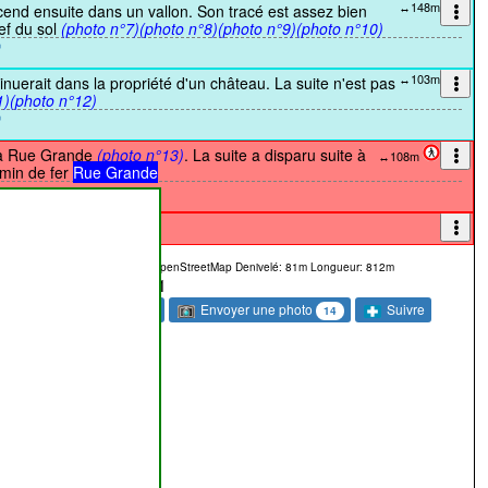
↔148m
cend ensuite dans un vallon. Son tracé est assez bien
ief du sol
(photo n°7)
(photo n°8)
(photo n°9)
(photo n°10)
↔103m
inuerait dans la propriété d'un château. La suite n'est pas
1)
(photo n°12)
à la Rue Grande
(photo n°13)
. La suite a disparu suite à
↔108m
emin de fer
Rue Grande
 au chemin n°
11
s provenant des contributeurs OpenStreetMap
Denivelé: 81m
Longueur: 812m
1
sé
Envoyer une photo
Commentaire
Suivre
1
14