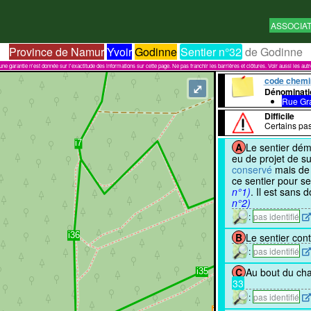
ASSOCIA
Province de Namur
Yvoir
Godinne
Sentier n°32
de Godinne
garantie n'est donnée sur l'exactitude des informations sur cette page. Ne pas franchir les barrières et clôtures. Voir aussi les aut
code chemi
⤢
Dénominati
Rue Gr
Difficile
Certains pas
A
Le sentier dém
eu de projet de s
conservé
mais de 
ce sentier pour s
n°1)
. Il est sans
n°2)
:
pas identifié
B
Le sentier con
:
pas identifié
C
Au bout du c
33
:
pas identifié