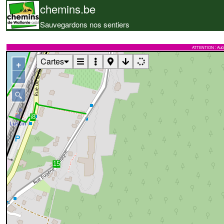
chemins.be
Sauvegardons nos sentiers
ATTENTION : Aucune 
Cartes
+
−