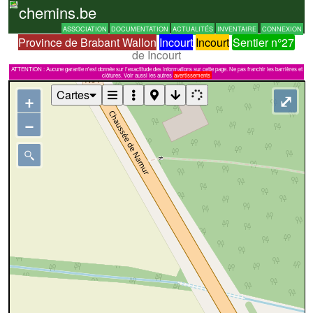
chemins.be
ASSOCIATION
DOCUMENTATION
ACTUALITÉS
INVENTAIRE
CONNEXION
Province de Brabant Wallon
Incourt
Incourt
Sentier n°27
de Incourt
ATTENTION : Aucune garantie n'est donnée sur l'exactitude des informations sur cette page. Ne pas franchir les barrières et
clôtures. Voir aussi les autres
avertissements
Cartes
+
⤢
−