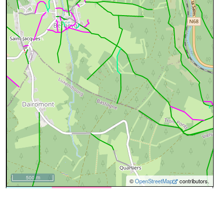
500 m
©
OpenStreetMap
contributors.
cyan=difficile
magenta=statut à
vérifier
gris=rue
orange=barré
vert=bon état
rouge=supprimé
voir la
légende
pour plus détails