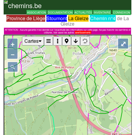
chemins.be
ASSOCIATION
DOCUMENTATION
ACTUALITÉS
INVENTAIRE
CONNEXION
Province de Liège
Stoumont
La Gleize
Chemin n°4
de La
Gleize
ATTENTION : Aucune garantie n'est donnée sur l'exactitude des informations sur cette page. Ne pas franchir les barrières et
clôtures. Voir aussi les autres
avertissements
Cartes
+
⤢
−