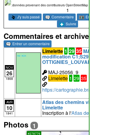
:données provenant des contributeurs OpenStreetMap
Denivelé: 9m
Longueur: 132m
1
Envoyer une photo
J'y suis passé
Commentaire
1
Suivre
Commentaires et archives
Entrer un commentaire
Limelette
1
29
35
MAJ-25056_9:
modification C1;S29;S35 à
OTTIGNIES_LOUVAIN_LA_NEUVE
NOV
MAJ-25056_9
26
Limelette
1
29
35
1868
https://cartographie.brabantwallon.be/in
Atlas des chemins vicinaux de
AVR
10
Limelette
Inscription à l'
Atlas des chemins vicinaux
1841
Photos
1
1
#278776