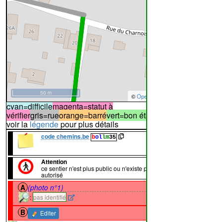
50 m
©
OpenStreetMap
contributors.
cyan=difficile
magenta=statut à
vérifier
gris=rue
orange=barré
vert=bon état
rouge=supprimé
voir la
légende
pour plus détails
code chemins.be
b
ol
lm
35
100%
Attention
ce sentier n'est plus public ou n'existe plus, l'accès n'est pas
autorisé
A
(photo n°1)
↔132m
:
pas identifié
B
Editer