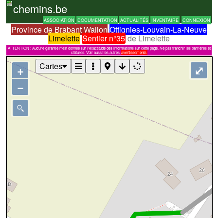
chemins.be
ASSOCIATION
DOCUMENTATION
ACTUALITÉS
INVENTAIRE
CONNEXION
Province de Brabant Wallon
Ottignies-Louvain-La-Neuve
Limelette
Sentier n°35
de Limelette
ATTENTION : Aucune garantie n'est donnée sur l'exactitude des informations sur cette page. Ne pas franchir les barrières et
clôtures. Voir aussi les autres
avertissements
Cartes
+
⤢
−