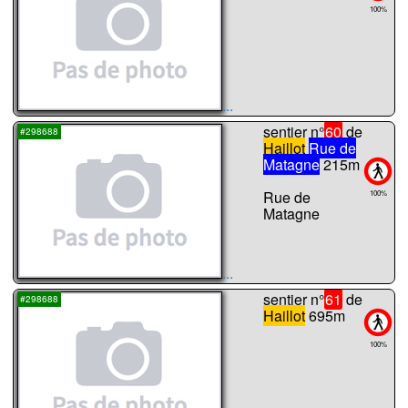
100%
...
sentier n°
60
de
#298688
Haillot
Rue de
Matagne
215m
Rue de
100%
Matagne
...
sentier n°
61
de
#298688
Haillot
695m
100%