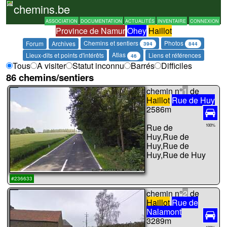
chemins.be
ASSOCIATION
DOCUMENTATION
ACTUALITÉS
INVENTAIRE
CONNEXION
Province de Namur
Ohey
Haillot
Chemins et sentiers
Photos
Forum
Archives
394
844
Atlas
Lieux-dits et points d'intérêts
Liens et références
46
Tous
A visiter
Statut inconnu
Barrés
Difficiles
86 chemins/sentiers
chemin n°
1
de
Haillot
Rue de Huy
2586m
Rue de
100%
Huy,Rue de
Huy,Rue de
Huy,Rue de Huy
...
#236633
chemin n°
2
de
Haillot
Rue de
Nalamont
3289m