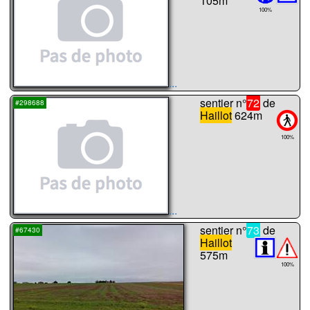
105m
100%
...
sentier n°
72
de
#298688
Haillot
624m
100%
...
sentier n°
73
de
#67430
Haillot
575m
100%