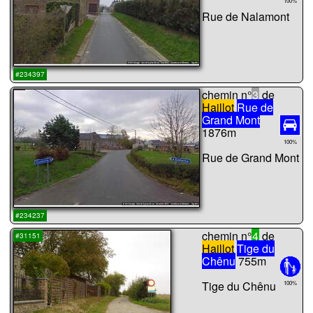
100%
Rue de Nalamont
...
#234397
chemin n°
3
de
Haillot
Rue de
Grand Mont
1876m
100%
Rue de Grand Mont
...
#234237
chemin n°
4
de
#31151
Haillot
Tige du
Chênu
755m
Tige du Chênu
100%