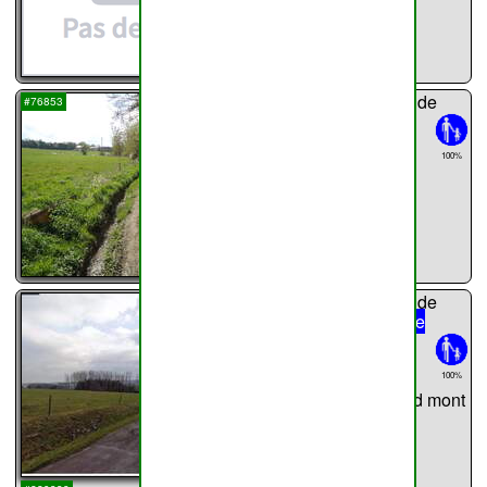
...
chemin n°
36
de
#76853
Haillot
399m
100%
...
chemin n°
37
de
Haillot
Rue de
Grand mont
711m
100%
Rue de Grand mont