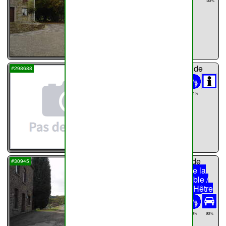
100%
...
chemin n°
41
de
#298688
Haillot
53m
101%
...
sentier n°
42
de
#30945
Haillot
Rue de la
Pierre du Diable /
Rue du Gros Hêtre
389m
Rue de la
20%
90%
Pierre du