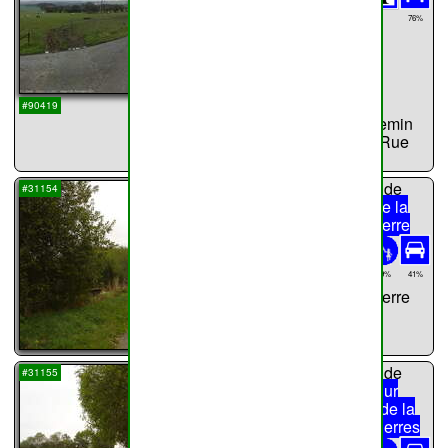
76%
34%
2316m
Chemin de
...
#90419
Migneroulle,Chemin
de Migneroulle,Rue
Stocus
chemin n°
20
de
#31154
Haillot
Rue de la
Fosse aux Pierre
872m
Rue de la
69%
41%
Fosse aux Pierre
...
chemin n°
21
de
#31155
Haillot
Rue Sur
Villers / Rue de la
Fosse-aux-Pierres
977m