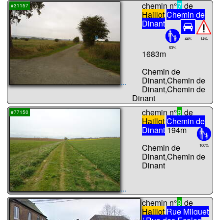
chemin n°
7
de
#31157
Haillot
Chemin de
Dinant
44%
14%
63%
1683m
Chemin de
Dinant,Chemin de
...
Dinant,Chemin de
Dinant
chemin n°
8
de
#77150
Haillot
Chemin de
Dinant
194m
Chemin de
100%
Dinant,Chemin de
Dinant
...
chemin n°
9
de
Haillot
Rue Milquet