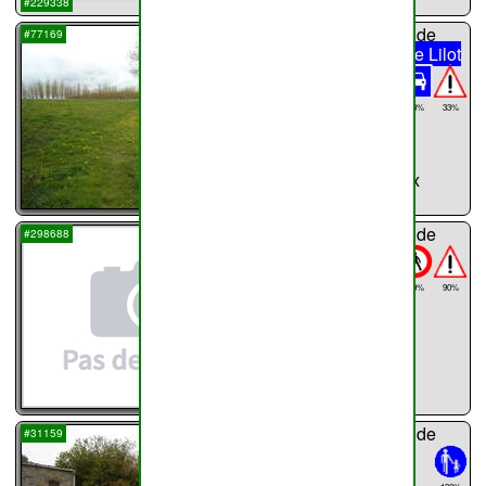
...
#229338
chemin n°
38
de
#77169
Haillot
Rue de Lilot
/ ?
28%
33%
59%
818m
Rue de Lilot,x
...
chemin n°
39
de
#298688
Haillot
341m
20%
90%
...
chemin n°
40
de
#31159
Haillot
129m