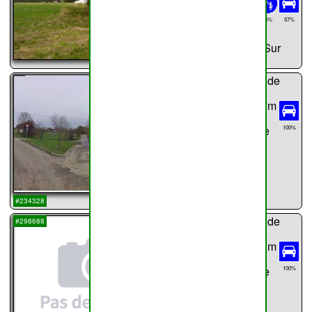
Rue de la
54%
57%
Fosse-aux-
Pierres,Rue Sur
...
Villers
chemin n°
22
de
Haillot
Rue
Dehasse
607m
Rue Dehasse
100%
...
#234328
chemin n°
23
de
#298688
Haillot
Rue
Malizette
457m
Rue Malizette
100%