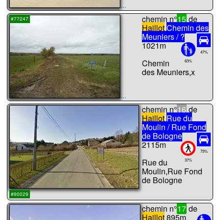
...
chemin n°
15
de
#77247
Haillot
Chemin des
Meuniers / ?
1021m
47%
Chemin
63%
des Meuniers,x
...
chemin n°
16
de
Haillot
Rue du
Moulin / Rue Fond
de Bologne
2115m
73%
Rue du
37%
Moulin,Rue Fond
de Bologne
...
#90029
chemin n°
17
de
Haillot
895m