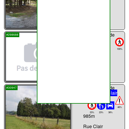
...
sentier n°
55
de
#298688
Haillot
124m
100%
...
sentier n°
56
de
#30947
Haillot
Rue Clair
Champs / ?
46%
23%
23%
38%
985m
Rue Clair