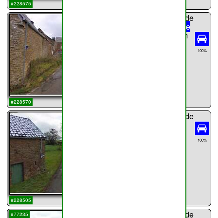
...
#228575
sentier n°
46
de
Haillot
Rue de
Matagne
65m
Rue de
100%
Matagne
...
#228570
sentier n°
47
de
Haillot
129m
100%
...
#228505
sentier n°
48
de
#77235