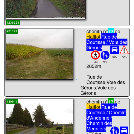
...
#236628
chemin n°
12
de
#31129
Haillot
Rue de
Coutisse / Voie des
Gérons
63%
13%
16%
38%
2652m
Rue de
...
Coutisse,Voie des
Gérons,Voie des
Gérons
chemin n°
13
de
#30941
Haillot
Rue de
Coutisse / Chemin
d'Andenne /
Chemin des
Meuniers
1794m