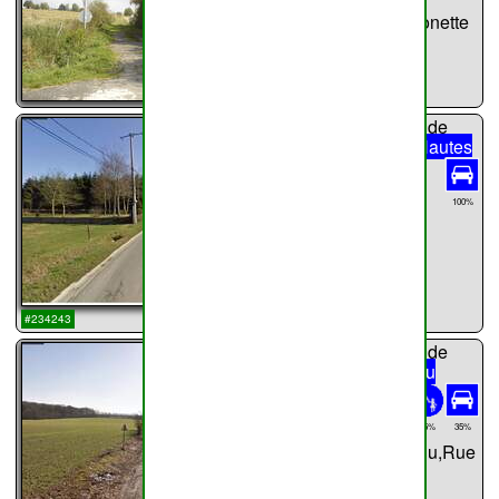
Rue Gibet Conette
...
chemin n°
29
de
Haillot
Rue Hautes
Golettes
1040m
100%
Rue Hautes
Golettes
...
#234243
chemin n°
30
de
Haillot
Rue du
Chenu
996m
75%
35%
Rue du Chenu,Rue
du Chenu