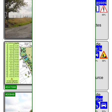
Haillot
Rue Basses
Golettes
999m
60%
Rue
50%
Basses Golettes
...
chemin n°
27
de
Haillot
Rue de la
Source
48%
32%
40%
1111m
Rue de la Source
...
#347098
chemin n°
28
de
#30949
Haillot
Rue Gibet
Conette
553m
60%
51%