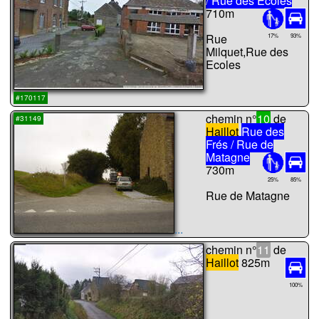
/ Rue des Ecoles
710m
Rue
17%
93%
Milquet,Rue des
Ecoles
...
#170117
chemin n°
10
de
#31149
Haillot
Rue des
Frés / Rue de
Matagne
730m
25%
85%
Rue de Matagne
...
chemin n°
11
de
Haillot
825m
100%