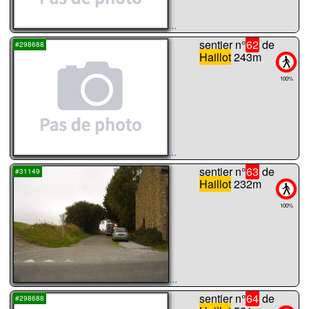
...
sentier n°
62
de
#298688
Haillot
243m
100%
...
sentier n°
63
de
#31149
Haillot
232m
100%
...
sentier n°
64
de
#298688