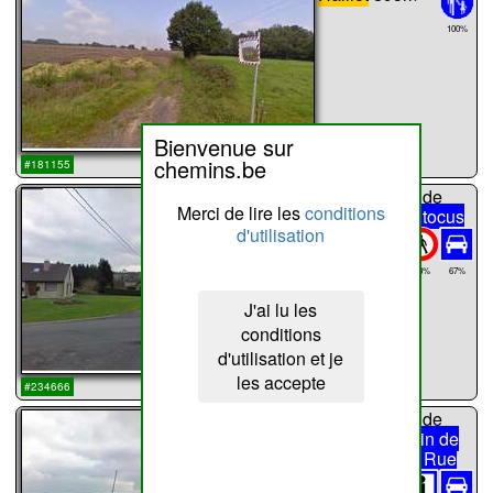
100%
Bienvenue sur
...
chemins.be
#181155
chemin n°
18
de
Merci de lire les
conditions
Haillot
Rue Stocus
d'utilisation
1452m
Rue
43%
67%
Stocus
J'ai lu les
conditions
d'utilisation et je
les accepte
...
#234666
chemin n°
19
de
Haillot
Chemin de
Migneroulle / Rue
Stocus