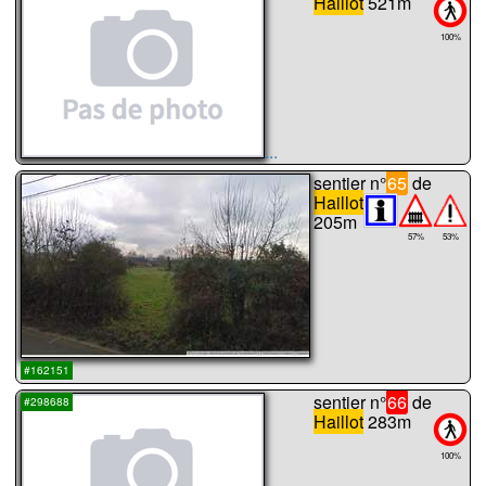
Haillot
521m
100%
...
sentier n°
65
de
Haillot
205m
57%
53%
...
#162151
sentier n°
66
de
#298688
Haillot
283m
100%