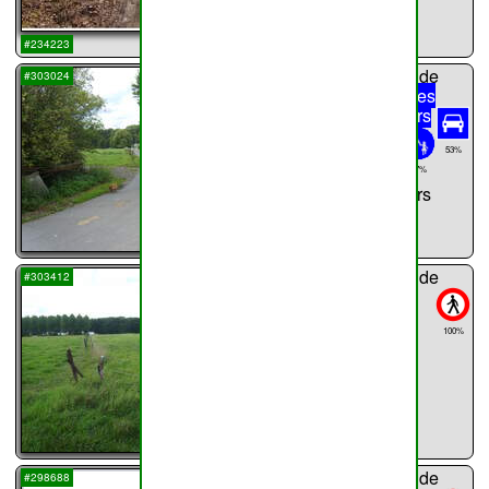
...
#234223
chemin n°
31
de
#303024
Haillot
Rue des
Onze Bonniers
589m
53%
Rue des
57%
Onze Bonniers
...
chemin n°
32
de
#303412
Haillot
137m
100%
...
chemin n°
33
de
#298688