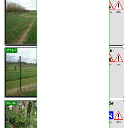
Haillot
456m
71%
39%
...
sentier n°
49
de
#77240
Haillot
371m
64%
46%
...
sentier n°
50
de
#87169
Haillot
Route
d'Andenne
44%
66%