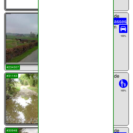
...
chemin n°
24
de
Haillot
Rue Basses
Golettes
765m
Rue Basses
100%
Golettes
...
#234307
chemin n°
25
de
#31143
Haillot
906m
100%
...
chemin n°
26
de
#30948