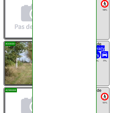
Haillot
216m
100%
...
chemin n°
34
de
#30939
Haillot
Rue Draily
1308m
Rue Draily
33%
77%
...
chemin n°
35
de
#298688
Haillot
55m
101%