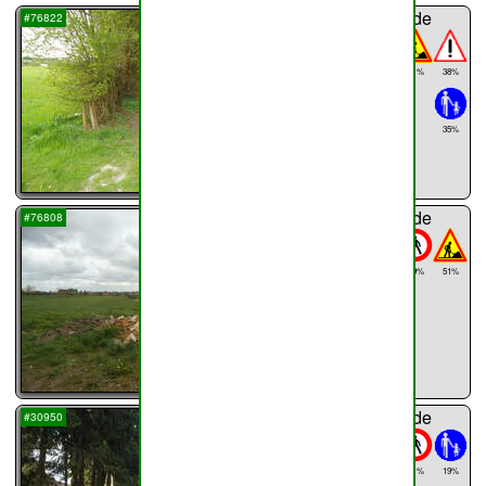
sentier n°
52
de
#76822
Haillot
26%
31%
38%
317m
35%
...
sentier n°
53
de
#76808
Haillot
393m
59%
51%
...
sentier n°
54
de
#30950
Haillot
451m
91%
19%