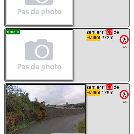
...
sentier n°
67
de
#298688
Haillot
272m
100%
...
sentier n°
68
de
Haillot
176m
100%