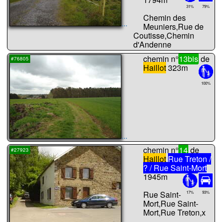
31%
79%
Chemin des
...
Meuniers,Rue de
Coutisse,Chemin
d'Andenne
chemin n°
13bis
de
#76805
Haillot
323m
100%
...
chemin n°
14
de
#27923
Haillot
Rue Treton /
? / Rue Saint-Mort
1945m
Rue Saint-
17%
93%
Mort,Rue Saint-
Mort,Rue Treton,x