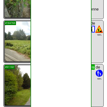
1482m
Route d'Andenne
...
sentier n°
51
de
#164765
Haillot
671m
100%
...
sentier n°
51bis
de
#31132
Haillot
148m
100%
...