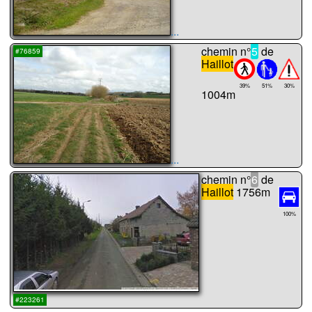
...
chemin n°
5
de
#76859
Haillot
39%
51%
30%
1004m
...
chemin n°
6
de
Haillot
1756m
100%
...
#223261