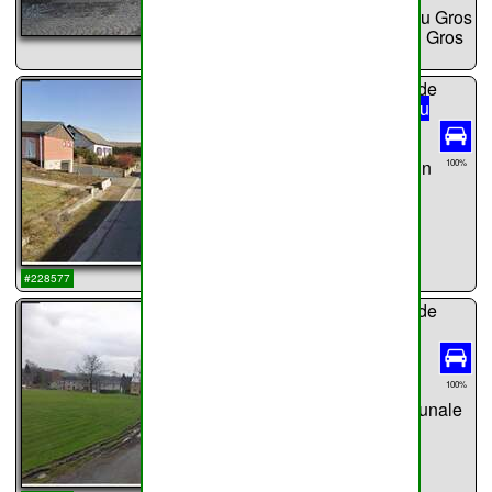
Diable,Rue du Gros
...
Hêtre,Rue du Gros
Hêtre
sentier n°
44
de
Haillot
Rue du
Moulin
86m
Rue du Moulin
100%
...
#228577
sentier n°
45
de
Haillot
Place
Communale
88m
100%
Place Communale