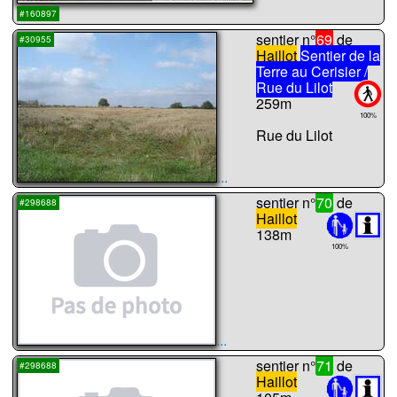
...
#160897
sentier n°
69
de
#30955
Haillot
Sentier de la
Terre au Cerisier /
Rue du Lilot
259m
100%
Rue du Lilot
...
sentier n°
70
de
#298688
Haillot
138m
100%
...
sentier n°
71
de
#298688
Haillot