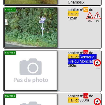
Champs,x
...
sentier n°
57
de
#164777
Haillot
125m
43%
67%
...
sentier n°
58
de
#298688
Haillot
Sentier du
Pré du Monciat
292m
100%
...
sentier n°
59
de
#298688
Haillot
300m