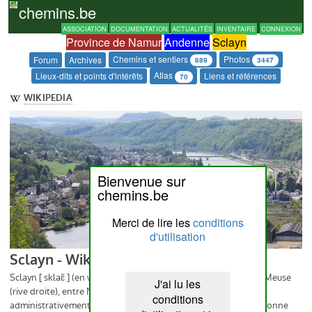
chemins.be
ASSOCIATION
DOCUMENTATION
ACTUALITÉS
INVENTAIRE
CONNEXION
Province de Namur
Andenne
Sclayn
Chemins et sentiers
Photos
Forum
Archives
889
3447
Atlas
Lieux-dits et points d'intérêts
Liens et références
70
Bienvenue sur
chemins.be
Merci de lire les
conditions
d'utilisation
J'ai lu les
conditions