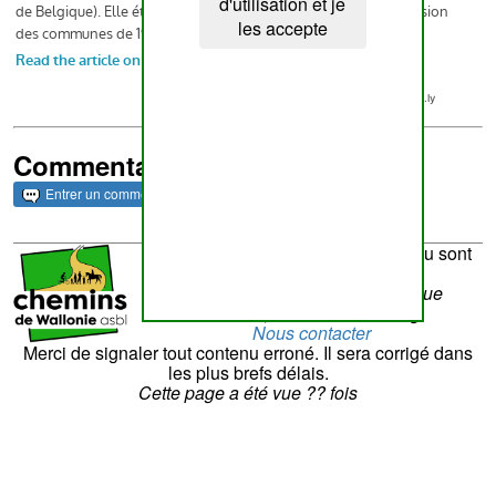
d'utilisation et je
les accepte
Commentaires et archives
Entrer un commentaire
La réalisation du site et son contenu sont
sous la responsabilité de
Chemins de Wallonie asbl
- Rue
Laschet,8 - 4852 Hombourg
Nous contacter
Merci de signaler tout contenu erroné. Il sera corrigé dans
les plus brefs délais.
Cette page a été vue
??
fois