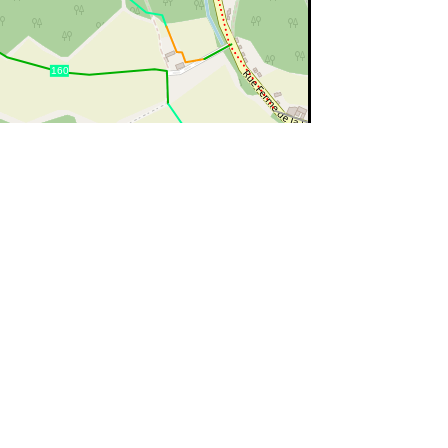
©
OpenStreetMap
contributors.
ert=bon état
rouge=supprimé
voir la
légende
 GC83 PV d'alignement en face de l'église