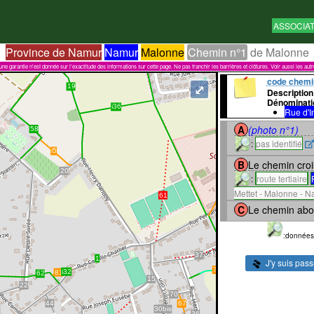
ASSOCIA
Province de Namur
Namur
Malonne
Chemin n°1
de Malonne
garantie n'est donnée sur l'exactitude des informations sur cette page. Ne pas franchir les barrières et clôtures. Voir aussi les aut
code chemi
⤢
Description
Dénominati
Rue d'I
A
(photo n°1)
:
pas identifié
B
Le chemin crois
:
route tertiaire
Mettet - Malonne - 
C
Le chemin abou
:données
J'y suis pas