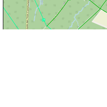
200 m
cyan=difficile
magenta=statut à vérifier
gris=rue
orange=barré
v
pour plus détails
Commentaires et archives
Entrer un commentaire
OCT
photographies de Google
2018
Malonne
1
MAJ-nnmml100: chemin n° 1 de
AOUT
MAJ-nnmml100
16