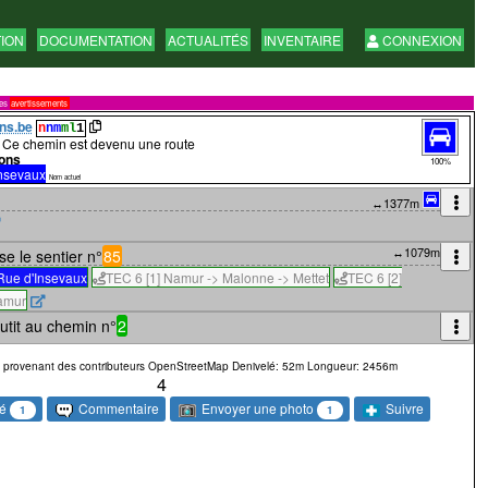
TION
DOCUMENTATION
ACTUALITÉS
INVENTAIRE
CONNEXION
res
avertissements
ns.be
n
nm
ml
1
Ce chemin est devenu une route
ons
100%
nsevaux
Nom actuel
↔1377m
↔1079m
e le sentier n°
85
Rue d'Insevaux
TEC 6 [1] Namur -> Malonne -> Mettet
TEC 6 [2]
Namur
tit au chemin n°
2
 provenant des contributeurs OpenStreetMap
Denivelé: 52m
Longueur: 2456m
4
sé
Envoyer une photo
Commentaire
Suivre
1
1