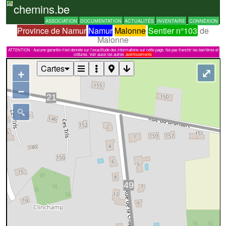
chemins.be
ASSOCIATION
DOCUMENTATION
ACTUALITÉS
INVENTAIRE
CONNEXION
Province de Namur
Namur
Malonne
Sentier n°103
de
Malonne
ATTENTION : Aucune garantie n'est donnée sur l'exactitude des informations sur cette page. Ne pas franchir les barrières et
clôtures. Voir aussi les autres
avertissements
Cartes
+
⤢
−