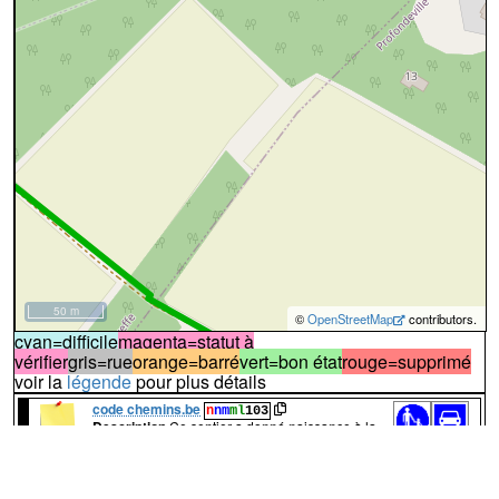
50 m
©
OpenStreetMap
contributors.
cyan=difficile
magenta=statut à
vérifier
gris=rue
orange=barré
vert=bon état
rouge=supprimé
voir la
légende
pour plus détails
code chemins.be
n
nm
ml
103
Description
Ce sentier a donné naissance à la
rue Basses Calenges, mais se poursuit au delà
77%
33%
de celle-ci.
Dénominations
Ranchaux
Atlas des Chemins Vicinaux - Tableau des Communications - Nom