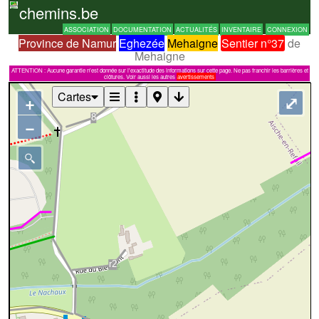
chemins.be
ASSOCIATION
DOCUMENTATION
ACTUALITÉS
INVENTAIRE
CONNEXION
Province de Namur
Eghezée
Mehaigne
Sentier n°37
de
Mehaigne
ATTENTION : Aucune garantie n'est donnée sur l'exactitude des informations sur cette page. Ne pas franchir les barrières et
clôtures. Voir aussi les autres
avertissements
Cartes
+
⤢
−