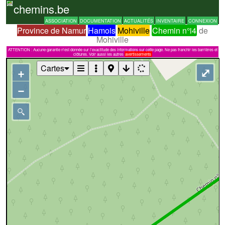
chemins.be
ASSOCIATION
DOCUMENTATION
ACTUALITÉS
INVENTAIRE
CONNEXION
Province de Namur
Hamois
Mohiville
Chemin n°i4
de
Mohiville
ATTENTION : Aucune garantie n'est donnée sur l'exactitude des informations sur cette page. Ne pas franchir les barrières et
clôtures. Voir aussi les autres
avertissements
Cartes
+
⤢
−