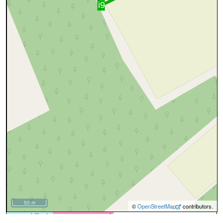
50 m
©
OpenStreetMap
contributors.
cyan=difficile
magenta=statut à