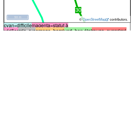
50 m
©
OpenStreetMap
contributors.
cyan=difficile
magenta=statut à
vérifier
gris=rue
orange=barré
vert=bon état
rouge=supprimé
voir la
légende
pour plus détails
code chemins.be
n
gs
mz
16
Description
Ce chemin est un raccourci du chemin
n°15. Il mène du {LD:Mont Ste-Marie} à Wierde.
100%
Difficile
Certains passages peuvent être difficiles
A
Il démarre du chemin n°
15
à l'entrée du bois
↔97m
et longe un champ, tout en restant à l'intérieur du bois
(photo n°1)
:
pas identifié
↔215m
B
Il continuer à longer la prairie. Certaines parties
sont encombrées par la végétation
(photo n°2)
(photo
n°3)
:
pas identifié
↔219m
C
Arrivé à une prairie, il oblique à gauche pour
traverser cette prairie en diagonale
(photo n°4)
(photo
n°5)
(photo n°6)