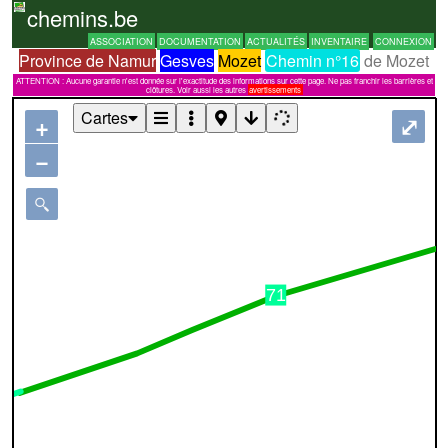
chemins.be
ASSOCIATION
DOCUMENTATION
ACTUALITÉS
INVENTAIRE
CONNEXION
Province de Namur
Gesves
Mozet
Chemin n°16
de Mozet
ATTENTION : Aucune garantie n'est donnée sur l'exactitude des informations sur cette page. Ne pas franchir les barrières et
clôtures. Voir aussi les autres
avertissements
Cartes
+
⤢
−