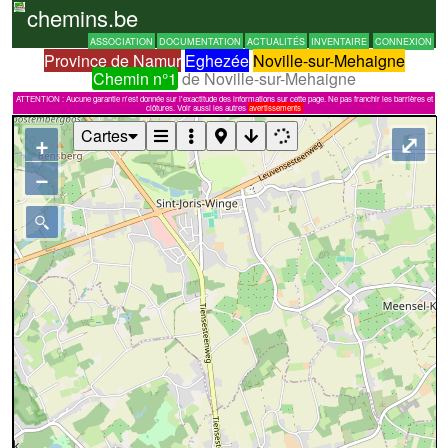
chemins.be
ASSOCIATION
DOCUMENTATION
ACTUALITÉS
INVENTAIRE
CONNEXION
Province de Namur
Eghezée
Noville-sur-Mehaigne
Chemin n°1
de Noville-sur-Mehaigne
ATTENTION : Aucune garantie n'est donnée sur l'exactitude des informations sur cette page. Ne pas franchir les barrières et
clôtures. Voir aussi les autres
avertissements
Cartes
+
⤢
−