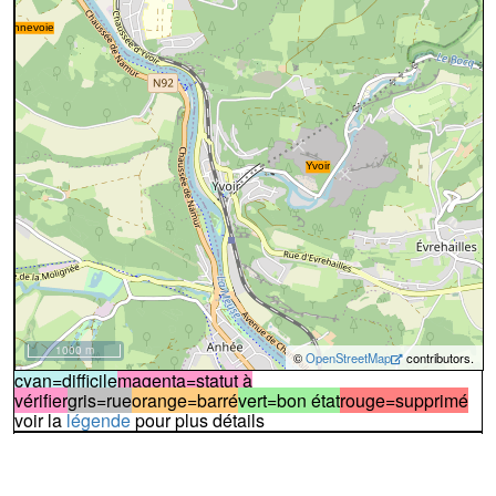
1000 m
©
OpenStreetMap
contributors.
cyan=difficile
magenta=statut à
vérifier
gris=rue
orange=barré
vert=bon état
rouge=supprimé
voir la
légende
pour plus détails
code chemins.be
n
eg
nv
1
Dénominations
Route de la Hesbaye
20%
90%
Nom actuel
Rue de Jausselette