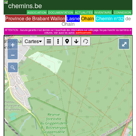
chemins.be
ASSOCIATION
DOCUMENTATION
ACTUALITÉS
INVENTAIRE
CONNEXION
Province de Brabant Wallon
Lasne
Ohain
Chemin n°32
de
Ohain
ATTENTION : Aucune garantie n'est donnée sur l'exactitude des informations sur cette page. Ne pas franchir les barrières et
clôtures. Voir aussi les autres
avertissements
Cartes
+
⤢
−