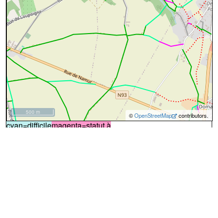
500 m
©
OpenStreetMap
contributors.
cyan=difficile
magenta=statut à
vérifier
gris=rue
orange=barré
vert=bon état
rouge=supprimé
voir la
légende
pour plus détails
code chemins.be
b
ln
oh
32
Dénominations
Chemin du Piroit
94%
16%
Nom actuel
Sentier du Piroit (nᵒ 32)
Nom actuel
Chemin de laPaille
Nom actuel
Difficile
Certains passages peuvent être difficiles
↔216m
A
Le chemin démarre du
Chemin du Piroit
(photo