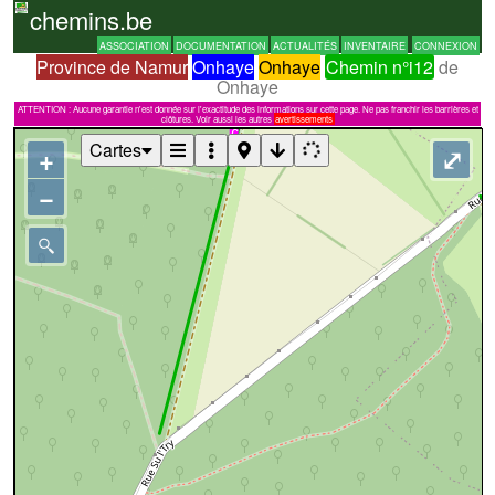
chemins.be
ASSOCIATION
DOCUMENTATION
ACTUALITÉS
INVENTAIRE
CONNEXION
Province de Namur
Onhaye
Onhaye
Chemin n°i12
de
Onhaye
ATTENTION : Aucune garantie n'est donnée sur l'exactitude des informations sur cette page. Ne pas franchir les barrières et
clôtures. Voir aussi les autres
avertissements
Cartes
+
⤢
−