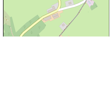
100 m
©
OpenStreetMap
contributors.
cyan=difficile
magenta=statut à
vérifier
gris=rue
orange=barré
vert=bon état
rouge=supprimé
voir la
légende
pour plus détails
code chemins.be
n
on
on
i12
100%
↔181m
A
Le chemin prolonge le chemin n°
i3
de
Weillen
:
chemin
traces de véhicules
Frumont et Brochamps
↔182m
B
Il longe la
Sablière du Bois de Faux
(photo n°1)
:
-idem-
↔89m
C
Editer
:
voie de service
chemin d'accès à un batiment.
Frumont et