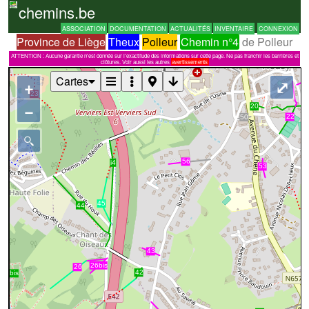
chemins.be
ASSOCIATION
DOCUMENTATION
ACTUALITÉS
INVENTAIRE
CONNEXION
Province de Liège
Theux
Polleur
Chemin n°4
de Polleur
ATTENTION : Aucune garantie n'est donnée sur l'exactitude des informations sur cette page. Ne pas franchir les barrières et
clôtures. Voir aussi les autres
avertissements
Cartes
+
⤢
−