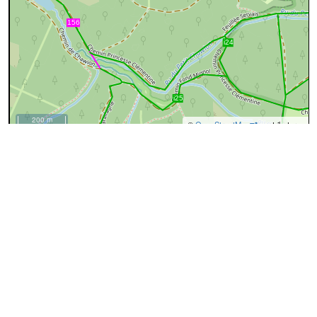
200 m
©
OpenStreetMap
contributors.
cyan=difficile
magenta=statut à
vérifier
gris=rue
orange=barré
vert=bon état
rouge=supprimé
voir la
légende
pour plus détails
code chemins.be
l
tx
pl
4
Dénominations
Chemin des Ivrognes
93%
17%
Nom actuel
Chemin des Boeufs
Nom actuel
↔268m
A
Le chemin démarre de la
Rue Armand Enkart
:
chemin
terre
traces de véhicules
Chemin des Ivrognes
B
Editer
↔57m
:
voie résidentielle
asphalte
éclairé
Chemin des Ivrognes
↔48m
C
Chemin des Boeufs
Editer