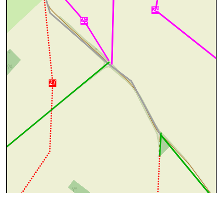
100 m
©
OpenStreetMap
contributors.
cyan=difficile
magenta=statut à