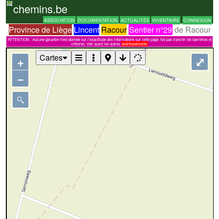
chemins.be
ASSOCIATION
DOCUMENTATION
ACTUALITÉS
INVENTAIRE
CONNEXION
Province de Liège
Lincent
Racour
Sentier n°29
de Racour
ATTENTION : Aucune garantie n'est donnée sur l'exactitude des informations sur cette page. Ne pas franchir les barrières et
clôtures. Voir aussi les autres
avertissements
Cartes
+
⤢
−