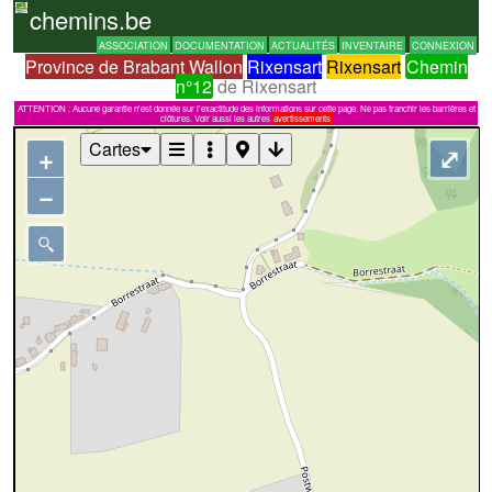
chemins.be
ASSOCIATION
DOCUMENTATION
ACTUALITÉS
INVENTAIRE
CONNEXION
Province de Brabant Wallon
Rixensart
Rixensart
Chemin
n°12
de Rixensart
ATTENTION : Aucune garantie n'est donnée sur l'exactitude des informations sur cette page. Ne pas franchir les barrières et
clôtures. Voir aussi les autres
avertissements
Cartes
+
⤢
−