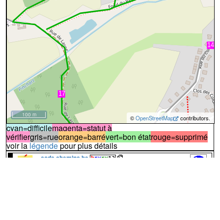
100 m
©
OpenStreetMap
contributors.
cyan=difficile
magenta=statut à
vérifier
gris=rue
orange=barré
vert=bon état
rouge=supprimé
voir la
légende
pour plus détails
code chemins.be
b
rx
rx
12
100%
↔78m
A
Le chemin prolonge le chemin n°
4
de
Limal
(photo n°1)
:
chemin
sable
VTT:oui
piéton:oui
motor_vehicle:designated
assez compact