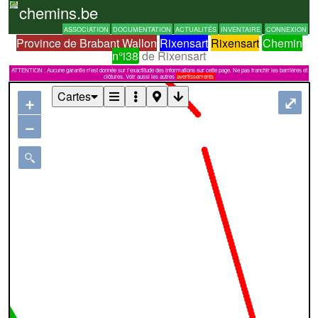
chemins.be
ASSOCIATION
DOCUMENTATION
ACTUALITÉS
INVENTAIRE
CONNEXION
Province de Brabant Wallon
Rixensart
Rixensart
Chemin
n°i38
de Rixensart
ATTENTION : Aucune garantie n'est donnée sur l'exactitude des informations sur cette page. Ne pas franchir les barrières et
clôtures. Voir aussi les autres
avertissements
Cartes
+
⤢
−