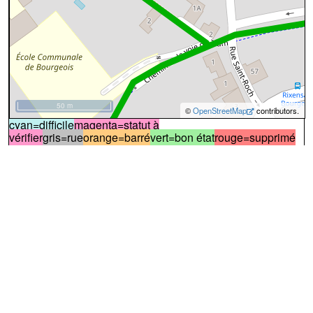
50 m
©
OpenStreetMap
contributors.
cyan=difficile
magenta=statut à
vérifier
gris=rue
orange=barré
vert=bon état
rouge=supprimé
voir la
légende
pour plus détails
code chemins.be
b
rx
rx
i38
100%
↔158m
A
Le chemin démarre du sentier n°
38
. Un peu plus loin à
gauche se trouve un enclos avec des chèvres
(photo n°1)
.
NOTE 2025
:Les chèvres ne sont pas toujours présentes
(elles sont parfois dans cet enclos, parfois dans la pâture
proche du sentier n°
50
de
Genval
)
:
sentier
terre
VTT:oui
piéton:oui