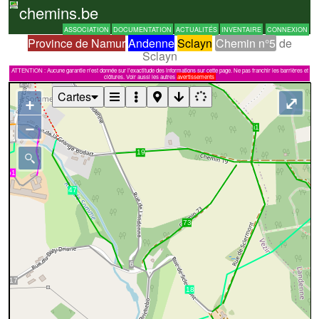
chemins.be
ASSOCIATION
DOCUMENTATION
ACTUALITÉS
INVENTAIRE
CONNEXION
Province de Namur
Andenne
Sclayn
Chemin n°5
de
Sclayn
ATTENTION : Aucune garantie n'est donnée sur l'exactitude des informations sur cette page. Ne pas franchir les barrières et
clôtures. Voir aussi les autres
avertissements
Cartes
+
⤢
−