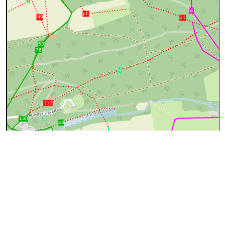
200 m
©
OpenStreetMap
contributors.
cyan=difficile
magenta=statut à
vérifier
gris=rue
orange=barré
vert=bon état
rouge=supprimé
voir la
légende
pour plus détails
code chemins.be
n
ad
sc
5
Description
Ce chemin est devenu une route
100%
A
(photo n°1)
↔1379m
:
pas identifié