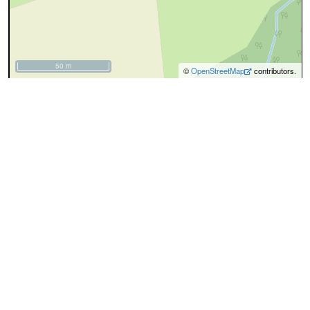
50 m
©
OpenStreetMap
contributors.
cyan=difficile
magenta=statut à
vérifier
gris=rue
orange=barré
vert=bon état
rouge=supprimé
voir la
légende
pour plus détails
code chemins.be
n
yv
sp
33
Description
Ce chemin est devenu une route
Dénominations
64%
46%
Rue Ferrant
Nom actuel
A
Le premier tronçon correspond à la Rue
↔115m
Ferrant
:
voie résidentielle
asphalte
lanes:1
sidewalk:no
Rue
50
Ferrant
B
Il continuait tout droit. La suite a été
↔172m
supprimée. Une grotte a été construite sur l'ancien tracé
du chemin
(photo n°1)
:
pas identifié
C
Il aboutissait à la
Rue de Mianoye
(photo n°2)