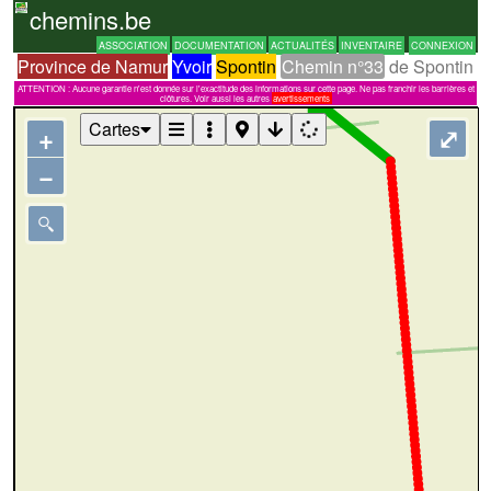
chemins.be
ASSOCIATION
DOCUMENTATION
ACTUALITÉS
INVENTAIRE
CONNEXION
Province de Namur
Yvoir
Spontin
Chemin n°33
de Spontin
ATTENTION : Aucune garantie n'est donnée sur l'exactitude des informations sur cette page. Ne pas franchir les barrières et
clôtures. Voir aussi les autres
avertissements
Cartes
+
⤢
−