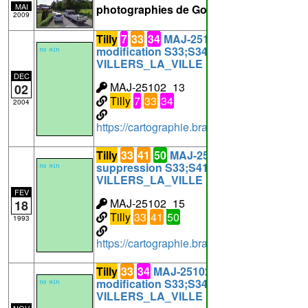
MAI
photographies de Google
2009
Tilly
7
33
34
MAJ-25102_13:
modification S33;S34;C7 à
VILLERS_LA_VILLE
DEC
MAJ-25102_13
02
Tilly
7
33
34
2004
https://cartographie.brabantwallon.be/in
Tilly
33
41
50
MAJ-25102_15:
suppression S33;S41;S50 à
VILLERS_LA_VILLE
FEV
MAJ-25102_15
18
Tilly
33
41
50
1993
https://cartographie.brabantwallon.be/in
Tilly
33
34
MAJ-25102_40:
modification S33;S34 à
VILLERS_LA_VILLE