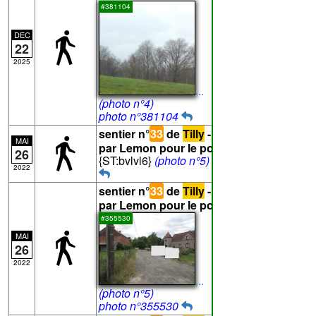
#381104
DEC
22
2025
...
(photo n°4)
photo n°381104
sentier n°
33
de
Tilly
- Texte proposé
MAI
par Lemon pour le point
H
:
26
{ST:bvlvl6}
(photo n°5)
2022
sentier n°
33
de
Tilly
- Photo proposée
par Lemon pour le point
H
#355530
MAI
26
2022
...
(photo n°5)
photo n°355530