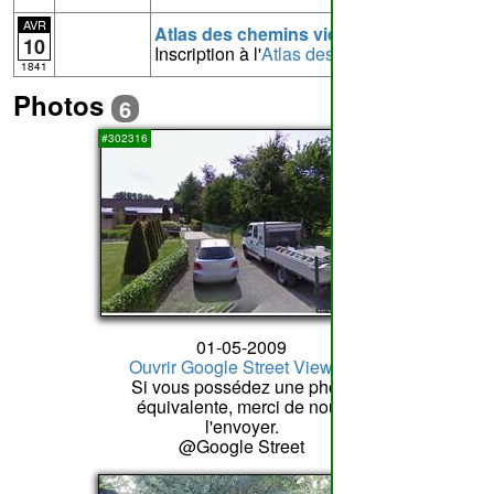
AVR
Atlas des chemins vicinaux de Tilly
10
Inscription à l'
Atlas des chemins vicinaux
1841
Photos
6
1
#302316
01-05-2009
Ouvrir Google Street View
Si vous possédez une photo
équivalente, merci de nous
l'envoyer.
@Google Street
2