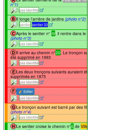
n°1)
:
pas identifié
↔142m
B
Il longe l'arrière de jardins
(photo n°2)
:
sentier
sentier 33
↔134m
C
Après le sentier n°
i9
, il rentre dans le bois
(photo n°3)
:
pas identifié
D
Il arrive au chemin n°
20
. Le tronçon suivant a
↔281m
été supprimé en 1993
:
pas identifié
↔549m
E
Les deux tronçons suivants auraient été
supprimés en 1875
:
pas identifié
↔446m
F
Editer
:
pas identifié
↔408m
G
Le tronçon suivant est barré par des fils barbelés
(photo n°4)
:
pas identifié
↔159m
H
Le sentier croise le chemin n°
6
de
Villers-la-Ville