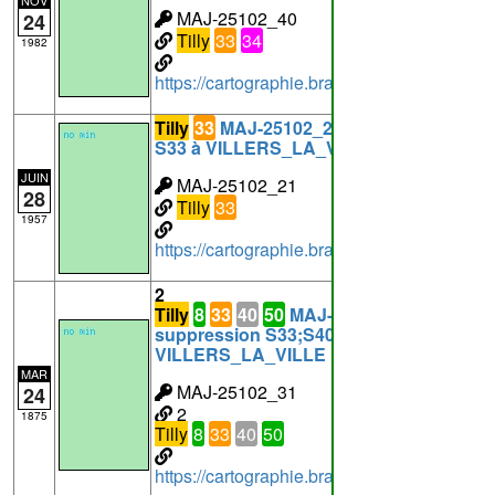
NOV
MAJ-25102_40
24
Tilly
33
34
1982
https://cartographie.brabantwallon.be/in
Tilly
33
MAJ-25102_21: suppression
S33 à VILLERS_LA_VILLE
JUIN
MAJ-25102_21
28
Tilly
33
1957
https://cartographie.brabantwallon.be/in
2
Tilly
8
33
40
50
MAJ-25102_31:
suppression S33;S40;S50;C2;C8 à
VILLERS_LA_VILLE
MAR
MAJ-25102_31
24
2
1875
Tilly
8
33
40
50
https://cartographie.brabantwallon.be/in