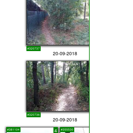
#320737
20-09-2018
3
#320736
20-09-2018
4
5
#381104
#355530