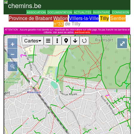
chemins.be
ASSOCIATION
DOCUMENTATION
ACTUALITÉS
INVENTAIRE
CONNEXION
Province de Brabant Wallon
Villers-la-Ville
Tilly
Sentier
n°33
de Tilly
ATTENTION : Aucune garantie n'est donnée sur l'exactitude des informations sur cette page. Ne pas franchir les barrières et
clôtures. Voir aussi les autres
avertissements
Cartes
+
⤢
−