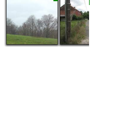
20-12-2025
26-05-2022
6
#294407
08-10-2018
(à contre-sens)
Ouvrir Google Street View