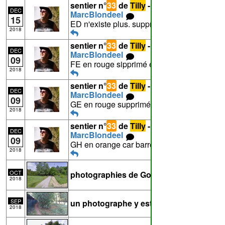
sentier n°
33
de
Tilly
- Commentaire de
DEC
MarcBlondeel
15
ED n'existe plus. supprimé en 1993
2018
sentier n°
33
de
Tilly
- Commentaire de
DEC
MarcBlondeel
09
FE en rouge sipprimé en 1993
2018
sentier n°
33
de
Tilly
- Commentaire de
DEC
MarcBlondeel
09
GE en rouge supprimé en 1875
2018
sentier n°
33
de
Tilly
- Commentaire de
DEC
MarcBlondeel
09
GH en orange car barré
2018
OCT
photographies de Google
2018
SEP
un photographe y est passé
2018