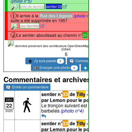
(photo n°5)
:
voie de service
sentier 33
I
Il arrive à la
Rue des Liègeois
(photo n°6)
. La
↔182m
suite a été supprimée en 1957
:
pas identifié
J
Le sentier aboutissait au chemin n°
25
:données provenant des contributeurs OpenStreetMap
Denivelé: 43m
Longueur:
2356m
5
J'y suis passé
Commentaire
3
4
Envoyer une photo
Suivre
6
Commentaires et archives
Entrer un commentaire
sentier n°
33
de
Tilly
- Texte proposé
par Lemon pour le point
G
:
DEC
22
Le tronçon suivant est barré par des fils
barbelés
(photo n°4)
2025
sentier n°
33
de
Tilly
- Photo proposée
par Lemon pour le point
G