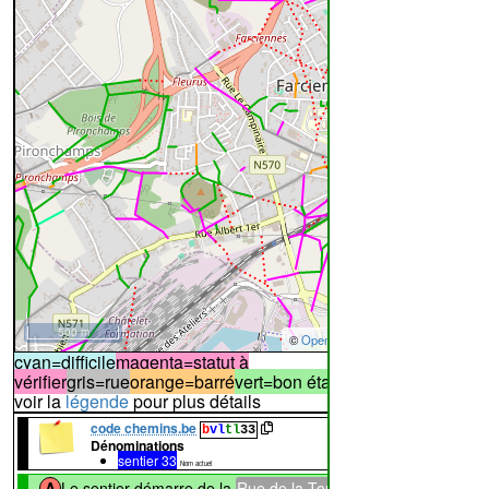
500 m
©
OpenStreetMap
contributors.
cyan=difficile
magenta=statut à
vérifier
gris=rue
orange=barré
vert=bon état
rouge=supprimé
voir la
légende
pour plus détails
code chemins.be
b
vl
tl
33
Dénominations
sentier 33
66%
29%
26%
Nom actuel
↔55m
A
Le sentier démarre de la
Rue de la Tombe
(photo