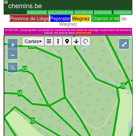
chemins.be
ASSOCIATION
DOCUMENTATION
ACTUALITÉS
INVENTAIRE
CONNEXION
Province de Liège
Pepinster
Wegnez
Chemin n°48
de
Wegnez
ATTENTION : Aucune garantie n'est donnée sur l'exactitude des informations sur cette page. Ne pas franchir les barrières et
clôtures. Voir aussi les autres
avertissements
Cartes
+
⤢
−