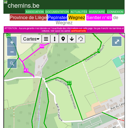
chemins.be
ASSOCIATION
DOCUMENTATION
ACTUALITÉS
INVENTAIRE
CONNEXION
Province de Liège
Pepinster
Wegnez
Sentier n°49
de
Wegnez
ATTENTION : Aucune garantie n'est donnée sur l'exactitude des informations sur cette page. Ne pas franchir les barrières et
clôtures. Voir aussi les autres
avertissements
Cartes
+
⤢
−