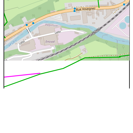
100 m
©
OpenStreetMap
contributors.
cyan=difficile
magenta=statut à
vérifier
gris=rue
orange=barré
vert=bon état
rouge=supprimé
voir la
légende
pour plus détails
code chemins.be
l
pp
wg
49