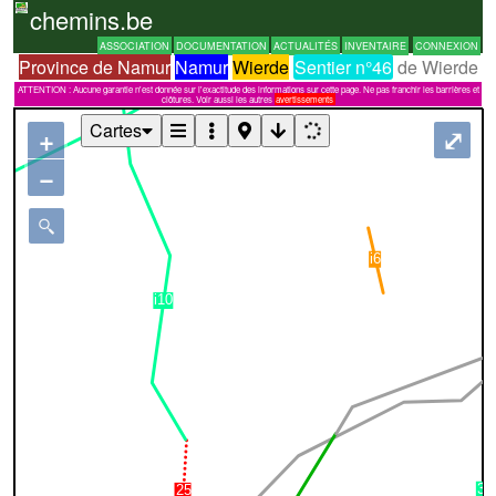
chemins.be
ASSOCIATION
DOCUMENTATION
ACTUALITÉS
INVENTAIRE
CONNEXION
Province de Namur
Namur
Wierde
Sentier n°46
de Wierde
ATTENTION : Aucune garantie n'est donnée sur l'exactitude des informations sur cette page. Ne pas franchir les barrières et
clôtures. Voir aussi les autres
avertissements
Cartes
+
⤢
−