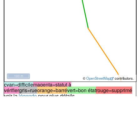
100 m
©
OpenStreetMap
contributors.
cyan=difficile
magenta=statut à
vérifier
gris=rue
orange=barré
vert=bon état
rouge=supprimé
voir la
légende
pour plus détails
code chemins.be
n
nm
wr
46
Dénominations
Tienne
33%
43%
44%
Atlas des Chemins Vicinaux - Tableau des Communications - Nom
Sentier du chemin de dessous les Tiennes à celui de
Jeanne Brumagne pape
Atlas des Chemins Vicinaux - Tableau des Communications -
Direction
Rue Les Tiennes
Nom actuel
Difficile
Certains passages peuvent être difficiles