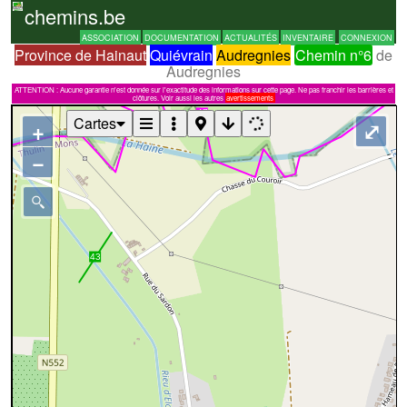
chemins.be
ASSOCIATION
DOCUMENTATION
ACTUALITÉS
INVENTAIRE
CONNEXION
Province de Hainaut
Quiévrain
Audregnies
Chemin n°6
de
Audregnies
ATTENTION : Aucune garantie n'est donnée sur l'exactitude des informations sur cette page. Ne pas franchir les barrières et
clôtures. Voir aussi les autres
avertissements
Cartes
+
⤢
−