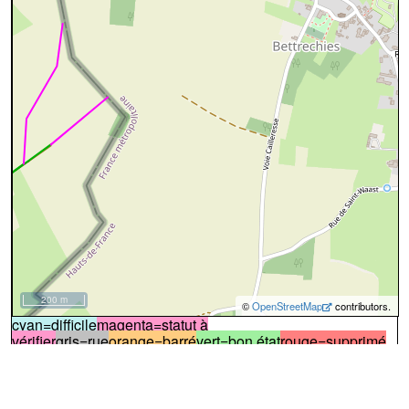
200 m
©
OpenStreetMap
contributors.
cyan=difficile
magenta=statut à
vérifier
gris=rue
orange=barré
vert=bon état
rouge=supprimé
voir la
légende
pour plus détails
code chemins.be
h
qv
ad
6
100%