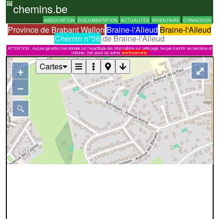
chemins.be
ASSOCIATION
DOCUMENTATION
ACTUALITÉS
INVENTAIRE
CONNEXION
Province de Brabant Wallon
Braine-l'Alleud
Braine-l'Alleud
Chemin n°36
de Braine-l'Alleud
ATTENTION : Aucune garantie n'est donnée sur l'exactitude des informations sur cette page. Ne pas franchir les barrières et
clôtures. Voir aussi les autres
avertissements
Cartes
+
⤢
−