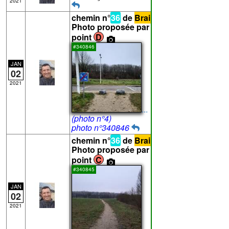
2021
chemin n°
36
de
Braine-l'Alleud
-
Photo proposée par Vanham pour le
point
D
#340846
JAN
02
2021
...
(photo n°4)
photo n°340846
chemin n°
36
de
Braine-l'Alleud
-
Photo proposée par Vanham pour le
point
C
#340845
JAN
02
2021