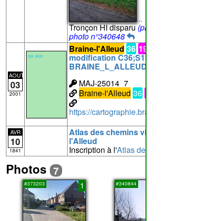
...
Tronçon HI disparu
(photo n°7)
photo n°340648
Braine-l'Alleud
36
194
MAJ-25014_7:
modification C36;S194 à
BRAINE_L_ALLEUD
AOUT
MAJ-25014_7
03
Braine-l'Alleud
36
194
i18
2001
https://cartographie.brabantwallon.be/in
Atlas des chemins vicinaux de Braine-
AVR
10
l'Alleud
Inscription à l'
Atlas des chemins vicinaux
1841
Photos
7
1
2
#373203
#340844