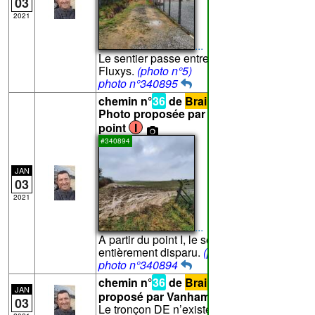
03
2021
...
Le sentier passe entre les deux sites de
Fluxys.
(photo n°5)
photo n°340895
chemin n°
36
de
Braine-l'Alleud
-
Photo proposée par Vanham pour le
point
I
#340894
JAN
03
2021
...
A partir du point I, le sentier a
entièrement disparu.
(photo n°6)
photo n°340894
chemin n°
36
de
Braine-l'Alleud
- Texte
JAN
proposé par Vanham pour le point
E
:
03
Le tronçon DE n’existe plus.