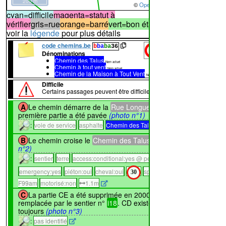
200 m
©
OpenStreetMap
contributors.
cyan=difficile
magenta=statut à
vérifier
gris=rue
orange=barré
vert=bon état
rouge=supprimé
voir la
légende
pour plus détails
code chemins.be
b
ba
ba
36
Dénominations
Chemin des Talus
20%
44%
17%
49%
Nom actuel
Chemin à tout vent
Nom actuel
Chemin de la Maison à Tout Vent
Nom actuel
Difficile
Certains passages peuvent être difficiles
↔222m
A
Le chemin démarre de la
Rue Longue
. Sa
première partie a été pavée
(photo n°1)
:
voie de service
asphalte
Chemin des Talus
↔168m
B
Le chemin croise le
Chemin des Talus
(photo
n°2)
:
sentier
terre
access:conditional:yes @ permit
VTT:oui
emergency:yes
piéton:oui
cheval:oui
speed_pedelec:yes
30
F99am
motorisé:non
1.1m
↔263m
C
La partie CE a été supprimée en 2000 et
remplacée par le sentier n°
i18
. CD existe pourtant
toujours
(photo n°3)
:
pas identifié