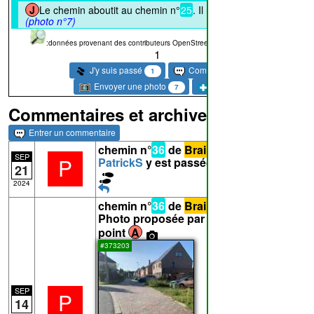
J
Le chemin aboutit au chemin n°
25
. Il n'est plus visible
(photo n°7)
:données provenant des contributeurs OpenStreetMap Longueur: 2076m
1
J'y suis passé
Commentaire
1
Envoyer une photo
Suivre
7
Commentaires et archives
Entrer un commentaire
chemin n°
36
de
Braine-l'Alleud
-
SEP
P
PatrickS
y est passé(e) le 21/09/2024
21
2024
chemin n°
36
de
Braine-l'Alleud
-
Photo proposée par PatrickS pour le
point
A
#373203
SEP
P
14