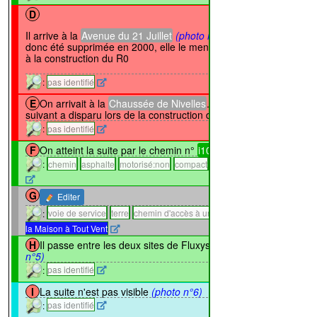
D
↔138m
Il arrive à la
Avenue du 21 Juillet
(photo n°4)
. La suite a
donc été supprimée en 2000, elle le menait plus à rien suite
à la construction du R0
:
pas identifié
↔98m
E
On arrivait à la
Chaussée de Nivelles
. Le tronçon
suivant a disparu lors de la construction du R0
:
pas identifié
↔21m
F
On atteint la suite par le chemin n°
i10
:
chemin
asphalte
motorisé:non
compact
Chemin à tout vent
G
Editer
↔152m
:
voie de service
terre
chemin d'accès à un batiment.
Chemin de
la Maison à Tout Vent
↔105m
H
Il passe entre les deux sites de Fluxys
(photo
n°5)
:
pas identifié
I
La suite n'est pas visible
(photo n°6)
↔909m
:
pas identifié