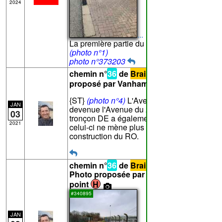
2024
...
La première partie du sentier a été pavé.
(photo n°1)
photo n°373203
chemin n°
36
de
Braine-l'Alleud
- Texte
proposé par Vanham pour le point
D
:
{ST}
(photo n°4)
L'Avenue du Japon est
JAN
devenue l'Avenue du 21 Juillet. Le
03
tronçon DE a également disparu puisque
2021
celui-ci ne mène plus à rien suite à la
construction du RO.
chemin n°
36
de
Braine-l'Alleud
-
Photo proposée par Vanham pour le
point
H
#340895
JAN