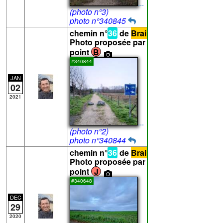
...
(photo n°3)
photo n°340845
chemin n°
36
de
Braine-l'Alleud
-
Photo proposée par Vanham pour le
point
B
#340844
JAN
02
2021
...
(photo n°2)
photo n°340844
chemin n°
36
de
Braine-l'Alleud
-
Photo proposée par Vanham pour le
point
J
#340648
DEC
29
2020