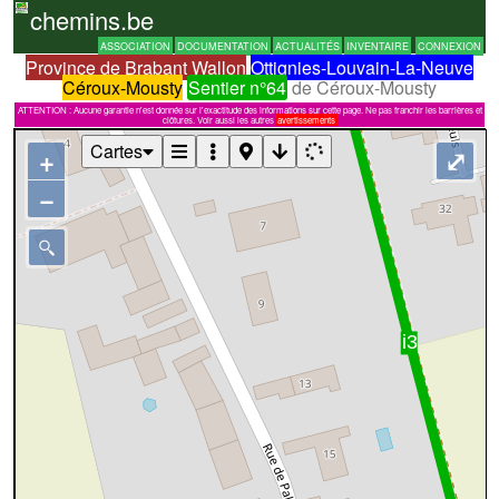
chemins.be
ASSOCIATION
DOCUMENTATION
ACTUALITÉS
INVENTAIRE
CONNEXION
Province de Brabant Wallon
Ottignies-Louvain-La-Neuve
Céroux-Mousty
Sentier n°64
de Céroux-Mousty
ATTENTION : Aucune garantie n'est donnée sur l'exactitude des informations sur cette page. Ne pas franchir les barrières et
clôtures. Voir aussi les autres
avertissements
Cartes
+
⤢
−