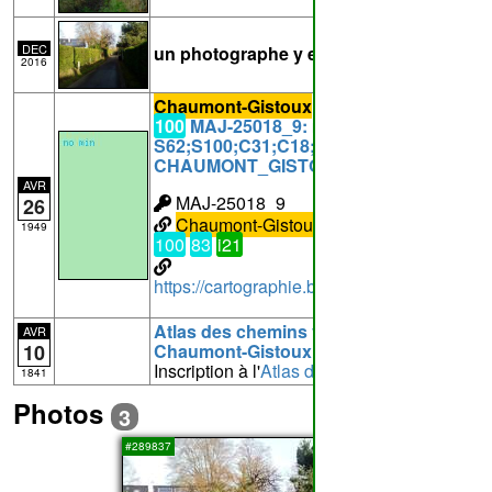
DEC
un photographe y est passé
2016
Chaumont-Gistoux
18
31
43
62
78
100
MAJ-25018_9: modification
S62;S100;C31;C18;S78;C43 à
CHAUMONT_GISTOUX
AVR
MAJ-25018_9
26
Chaumont-Gistoux
18
31
43
62
78
1949
100
83
i21
https://cartographie.brabantwallon.be/in
Atlas des chemins vicinaux de
AVR
10
Chaumont-Gistoux
Inscription à l'
Atlas des chemins vicinaux
1841
Photos
3
1
#289837