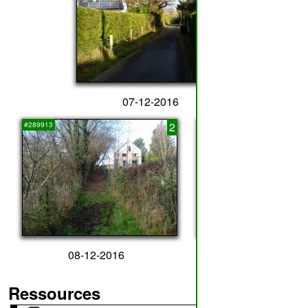
07-12-2016
2
3
#289913
#334199
08-12-2016
14-05-2020
Ressources