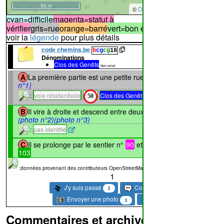
50 m
©
OpenStreetMap
contributors.
cyan=difficile
magenta=statut à
vérifier
gris=rue
orange=barré
vert=bon état
rouge=supprimé
voir la
légende
pour plus détails
code chemins.be
b
cg
cg
18
Dénominations
Clos des Genêts
61%
48%
Nom actuel
A
La première partie est une petite rue
(photo
↔67m
n°1)
:
voie résidentielle
Clos des Genêts
50
↔89m
B
Il vire à droite et descend entre deux propriétés
(photo n°2)
(photo n°3)
:
pas identifié
C
Il se prolonge par le sentier n°
90
et aussi le sentier n°
103
:données provenant des contributeurs OpenStreetMap
Denivelé: 6m
Longueur: 156m
1
J'y suis passé
Commentaire
3
Envoyer une photo
Suivre
3
Commentaires et archives