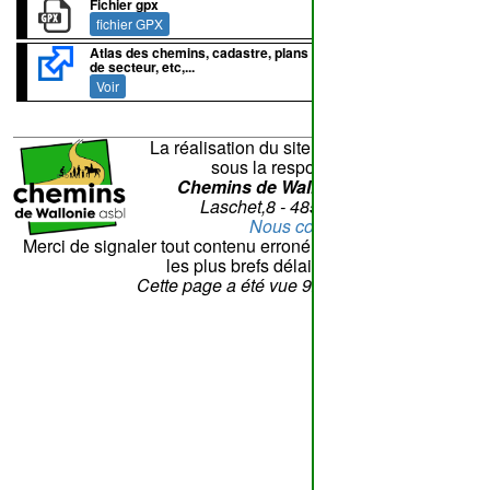
Fichier gpx
fichier GPX
Atlas des chemins, cadastre, plans de lotissement, plans
de secteur, etc,...
Voir
La réalisation du site et son contenu sont
sous la responsabilité de
Chemins de Wallonie asbl
- Rue
Laschet,8 - 4852 Hombourg
Nous contacter
Merci de signaler tout contenu erroné. Il sera corrigé dans
les plus brefs délais.
Cette page a été vue
92
fois