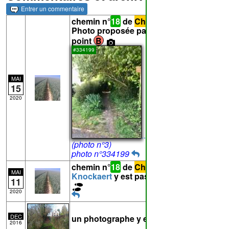
Entrer un commentaire
chemin n°
18
de
Chaumont-Gistoux
-
Photo proposée par Knockaert pour le
point
B
#334199
MAI
15
2020
...
(photo n°3)
photo n°334199
chemin n°
18
de
Chaumont-Gistoux
-
MAI
Knockaert
y est passé(e) le 09/05/2020
11
2020
DEC
un photographe y est passé
2016