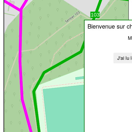
Bienvenue sur c
Me
J'ai lu