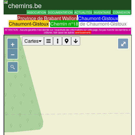
chemins.be
ASSOCIATION
DOCUMENTATION
ACTUALITÉS
INVENTAIRE
CONNEXION
Province de Brabant Wallon
Chaumont-Gistoux
Chaumont-Gistoux
Chemin n°18
de Chaumont-Gistoux
ATTENTION : Aucune garantie n'est donnée sur l'exactitude des informations sur cette page. Ne pas franchir les barrières et
clôtures. Voir aussi les autres
avertissements
Cartes
+
⤢
−