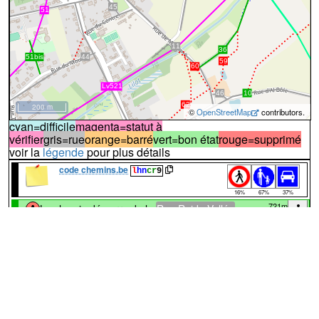
200 m
©
OpenStreetMap
contributors.
cyan=difficile
magenta=statut à
vérifier
gris=rue
orange=barré
vert=bon état
rouge=supprimé
voir la
légende
pour plus détails
code chemins.be
l
hn
cr
9
16%
67%
37%
↔721m
A
Le chemin démarre de la
Rue Raide Vallée
(photo n°1)
(photo n°2)
. Discret, on le rate facilement
quand on ne le connaît pas, mais il est bien présent, utilisé et
entretenu
:
chemin
herbeux
access:yes
VTT:oui
piéton:oui
cheval:oui
traces de véhicules
3m
?
Sur les traces du vicinal
(HR06)
B
Après une section campagnarde
(photo n°3)
↔292m
(photo n°4)
, il emprunte la
Rue Foulia
dans le hameau de