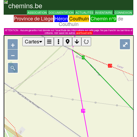
chemins.be
ASSOCIATION
DOCUMENTATION
ACTUALITÉS
INVENTAIRE
CONNEXION
Province de Liège
Héron
Couthuin
Chemin n°9
de
Couthuin
ATTENTION : Aucune garantie n'est donnée sur l'exactitude des informations sur cette page. Ne pas franchir les barrières et
clôtures. Voir aussi les autres
avertissements
Cartes
+
⤢
−