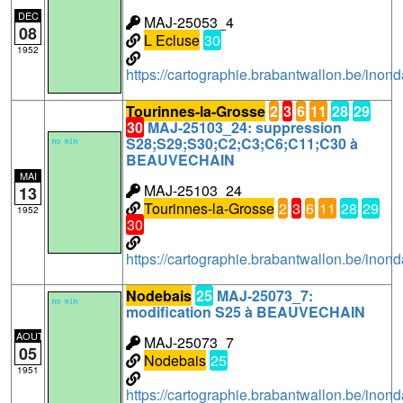
DEC
MAJ-25053_4
08
L Ecluse
30
1952
https://cartographie.brabantwallon.be/in
Tourinnes-la-Grosse
2
3
6
11
28
29
30
MAJ-25103_24: suppression
S28;S29;S30;C2;C3;C6;C11;C30 à
BEAUVECHAIN
MAI
MAJ-25103_24
13
Tourinnes-la-Grosse
2
3
6
11
28
29
1952
30
https://cartographie.brabantwallon.be/i
Nodebais
25
MAJ-25073_7:
modification S25 à BEAUVECHAIN
AOUT
MAJ-25073_7
05
Nodebais
25
1951
https://cartographie.brabantwallon.be/in