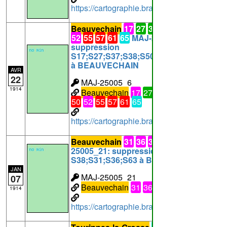
https://cartographie.brabantwallon.be/in
Beauvechain
17
27
37
38
41
42
49
50
52
55
57
61
65
MAJ-25005_6:
suppression
S17;S27;S37;S38;S50;S65;S41;S42;S52
à BEAUVECHAIN
AVR
22
MAJ-25005_6
1914
Beauvechain
17
27
37
38
41
42
49
50
52
55
57
61
65
https://cartographie.brabantwallon.be/in
Beauvechain
31
36
38
63
MAJ-
25005_21: suppression
S38;S31;S36;S63 à BEAUVECHAIN
JAN
MAJ-25005_21
07
Beauvechain
31
36
38
63
1914
https://cartographie.brabantwallon.be/i