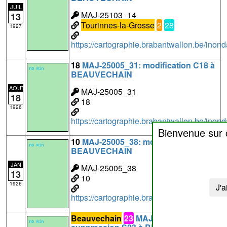
JUIL
MAJ-25103_14
13
Tourinnes-la-Grosse
2
28
1927
https://cartographie.brabantwallon.be/i
18
MAJ-25005_31: modification C18 à
BEAUVECHAIN
AOUT
MAJ-25005_31
18
18
1926
https://cartographie.brabantwallon.be/i
Bienvenue sur
10
MAJ-25005_38: modification C10 à
BEAUVECHAIN
JAN
MAJ-25005_38
13
10
1926
J'a
https://cartographie.brabantwallon.be/i
Beauvechain
23
MAJ-25005_46: