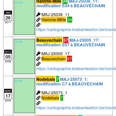
Hamme-Mille
34
MAJ-25038_11:
modification S34 à BEAUVECHAIN
MAI
MAJ-25038_11
26
Hamme-Mille
34
2011
https://cartographie.brabantwallon.be/i
Beauvechain
57
MAJ-25005_17:
modification S57 à BEAUVECHAIN
NOV
MAJ-25005_17
05
Beauvechain
57
2006
https://cartographie.brabantwallon.be/i
Nodebais
7
MAJ-25073_1:
modification C7 à BEAUVECHAIN
MAR
MAJ-25073_1
17
Nodebais
7
2005
https://cartographie.brabantwallon.be/in