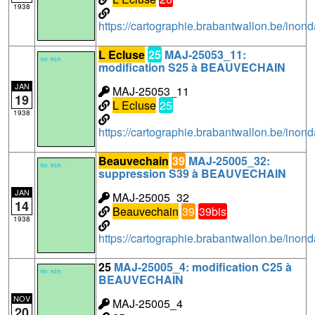
1938
https://cartographie.brabantwallon.be/in
L Ecluse
25
MAJ-25053_11:
modification S25 à BEAUVECHAIN
JAN
MAJ-25053_11
19
L Ecluse
25
1938
https://cartographie.brabantwallon.be/i
Beauvechain
39
MAJ-25005_32:
suppression S39 à BEAUVECHAIN
JAN
MAJ-25005_32
14
Beauvechain
39
39bis
1938
https://cartographie.brabantwallon.be/i
25
MAJ-25005_4: modification C25 à
BEAUVECHAIN
NOV
MAJ-25005_4
20