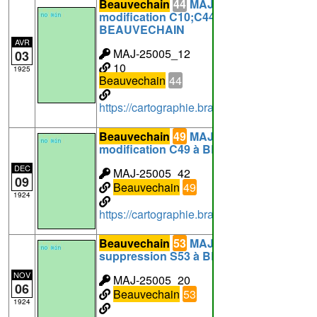
Beauvechain
44
MAJ-25005_12:
modification C10;C44 à
BEAUVECHAIN
AVR
MAJ-25005_12
03
10
1925
Beauvechain
44
https://cartographie.brabantwallon.be/i
Beauvechain
49
MAJ-25005_42:
modification C49 à BEAUVECHAIN
DEC
MAJ-25005_42
09
Beauvechain
49
1924
https://cartographie.brabantwallon.be/i
Beauvechain
53
MAJ-25005_20:
suppression S53 à BEAUVECHAIN
NOV
MAJ-25005_20
06
Beauvechain
53
1924