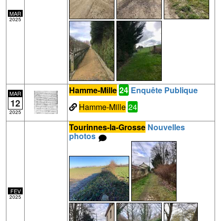
MAR
2025
Hamme-Mille
24
Enquête Publique
MAR
12
Hamme-Mille
24
2025
Tourinnes-la-Grosse
Nouvelles
photos
FEV
2025