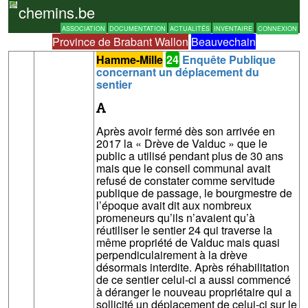
chemins.be
ASSOCIATION
DOCUMENTATION
ACTUALITÉS
INVENTAIRE
CONNEXION
Province de Brabant Wallon
Beauvechain
Hamme-Mille
24
Enquête Publique
concernant un déplacement du
sentier
Après avoir fermé dès son arrivée en
2017 la « Drève de Valduc » que le
public a utilisé pendant plus de 30 ans
mais que le conseil communal avait
refusé de constater comme servitude
publique de passage, le bourgmestre de
l’époque avait dit aux nombreux
promeneurs qu’ils n’avaient qu’à
réutiliser le sentier 24 qui traverse la
même propriété de Valduc mais quasi
perpendiculairement à la drève
désormais interdite. Après réhabilitation
de ce sentier celui-ci a aussi commencé
à déranger le nouveau propriétaire qui a
sollicité un déplacement de celui-ci sur le