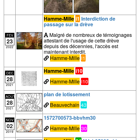
Hamme-Mille
i1
Interdiction de
passage sur la drève
Malgré de nombreux de témoignages
FEV
attestant de l'usage de cette drève
23
depuis des décennies, l'accès est
2022
maintenant interdit.
Hamme-Mille
i1
Hamme-Mille
i10
DEC
28
Hamme-Mille
i10
2021
plan de lotissement
AOUT
28
Beauvechain
43
2021
1572700573-bbvhm30
NOV
02
Hamme-Mille
30
2019