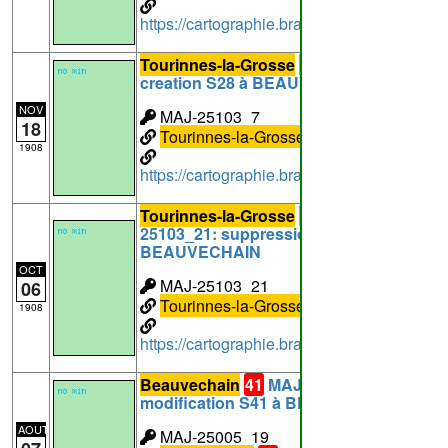
https://cartographie.brabantwallon.be/in
Tourinnes-la-Grosse
28
MAJ-25103_7:
creation S28 à BEAUVECHAIN
NOV
MAJ-25103_7
18
Tourinnes-la-Grosse
28
1908
https://cartographie.brabantwallon.be/in
Tourinnes-la-Grosse
2
28
MAJ-
25103_21: suppression C2;S28 à
BEAUVECHAIN
OCT
MAJ-25103_21
06
Tourinnes-la-Grosse
2
28
1908
https://cartographie.brabantwallon.be/in
Beauvechain
41
MAJ-25005_19:
modification S41 à BEAUVECHAIN
AOUT
MAJ-25005_19