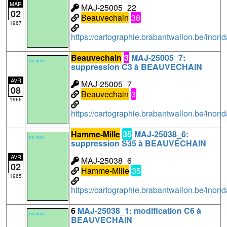
MAR
MAJ-25005_22
02
Beauvechain
38
1967
https://cartographie.brabantwallon.be/i
Beauvechain
3
MAJ-25005_7:
suppression C3 à BEAUVECHAIN
AVR
MAJ-25005_7
08
Beauvechain
3
1966
https://cartographie.brabantwallon.be/in
Hamme-Mille
35
MAJ-25038_6:
suppression S35 à BEAUVECHAIN
AVR
MAJ-25038_6
02
Hamme-Mille
35
1965
https://cartographie.brabantwallon.be/in
6
MAJ-25038_1: modification C6 à
BEAUVECHAIN