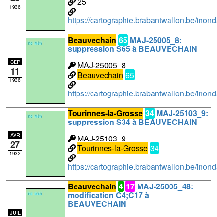
25
1936
https://cartographie.brabantwallon.be/in
Beauvechain
65
MAJ-25005_8:
suppression S65 à BEAUVECHAIN
SEP
MAJ-25005_8
11
Beauvechain
65
1936
https://cartographie.brabantwallon.be/in
Tourinnes-la-Grosse
34
MAJ-25103_9:
suppression S34 à BEAUVECHAIN
AVR
MAJ-25103_9
27
Tourinnes-la-Grosse
34
1932
https://cartographie.brabantwallon.be/in
Beauvechain
4
17
MAJ-25005_48:
modification C4;C17 à
BEAUVECHAIN
JUIL