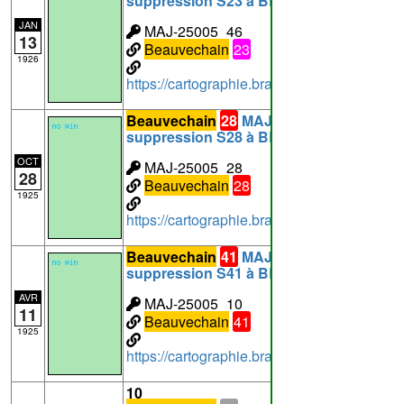
suppression S23 à BEAUVECHAIN
JAN
MAJ-25005_46
13
Beauvechain
23
1926
https://cartographie.brabantwallon.be/i
Beauvechain
28
MAJ-25005_28:
suppression S28 à BEAUVECHAIN
OCT
MAJ-25005_28
28
Beauvechain
28
1925
https://cartographie.brabantwallon.be/i
Beauvechain
41
MAJ-25005_10:
suppression S41 à BEAUVECHAIN
AVR
MAJ-25005_10
11
Beauvechain
41
1925
https://cartographie.brabantwallon.be/i
10