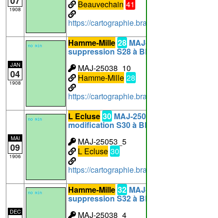
07
Beauvechain
41
1908
https://cartographie.brabantwallon.be/i
Hamme-Mille
28
MAJ-25038_10:
suppression S28 à BEAUVECHAIN
JAN
MAJ-25038_10
04
Hamme-Mille
28
1908
https://cartographie.brabantwallon.be/i
L Ecluse
30
MAJ-25053_5:
modification S30 à BEAUVECHAIN
MAI
MAJ-25053_5
09
L Ecluse
30
1906
https://cartographie.brabantwallon.be/in
Hamme-Mille
32
MAJ-25038_4:
suppression S32 à BEAUVECHAIN
DEC
MAJ-25038_4