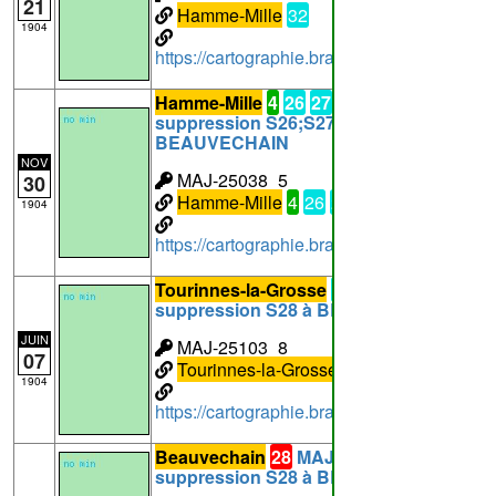
21
Hamme-Mille
32
1904
https://cartographie.brabantwallon.be/in
Hamme-Mille
4
26
27
MAJ-25038_5:
suppression S26;S27;C4 à
BEAUVECHAIN
NOV
MAJ-25038_5
30
Hamme-Mille
4
26
27
1904
https://cartographie.brabantwallon.be/in
Tourinnes-la-Grosse
28
MAJ-25103_8:
suppression S28 à BEAUVECHAIN
JUIN
MAJ-25103_8
07
Tourinnes-la-Grosse
28
1904
https://cartographie.brabantwallon.be/in
Beauvechain
28
MAJ-25005_25:
suppression S28 à BEAUVECHAIN