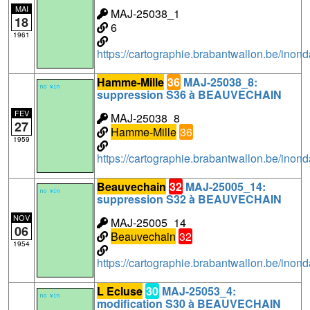
MAI
MAJ-25038_1
18
6
1961
https://cartographie.brabantwallon.be/in
Hamme-Mille
36
MAJ-25038_8:
suppression S36 à BEAUVECHAIN
FEV
MAJ-25038_8
27
Hamme-Mille
36
1959
https://cartographie.brabantwallon.be/in
Beauvechain
32
MAJ-25005_14:
suppression S32 à BEAUVECHAIN
NOV
MAJ-25005_14
06
Beauvechain
32
1954
https://cartographie.brabantwallon.be/in
L Ecluse
30
MAJ-25053_4:
modification S30 à BEAUVECHAIN