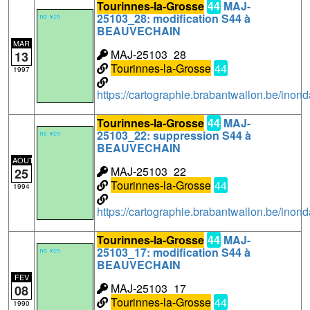
Tourinnes-la-Grosse
44
MAJ-
25103_28: modification S44 à
BEAUVECHAIN
MAR
MAJ-25103_28
13
Tourinnes-la-Grosse
44
1997
https://cartographie.brabantwallon.be/i
Tourinnes-la-Grosse
44
MAJ-
25103_22: suppression S44 à
BEAUVECHAIN
AOUT
MAJ-25103_22
25
Tourinnes-la-Grosse
44
1994
https://cartographie.brabantwallon.be/i
Tourinnes-la-Grosse
44
MAJ-
25103_17: modification S44 à
BEAUVECHAIN
FEV
MAJ-25103_17
08
Tourinnes-la-Grosse
44
1990