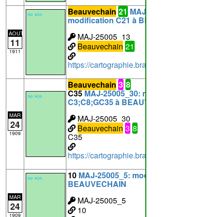
Beauvechain
21
MAJ-25005_13:
modification C21 à BEAUVECHAIN
AOUT
MAJ-25005_13
11
Beauvechain
21
1911
https://cartographie.brabantwallon.be/i
Beauvechain
3
8
C35
MAJ-25005_30: modification
C3;C8;GC35 à BEAUVECHAIN
MAR
MAJ-25005_30
24
Beauvechain
3
8
1909
C35
https://cartographie.brabantwallon.be/i
10
MAJ-25005_5: modification C10 à
BEAUVECHAIN
MAR
MAJ-25005_5
24
10
1909