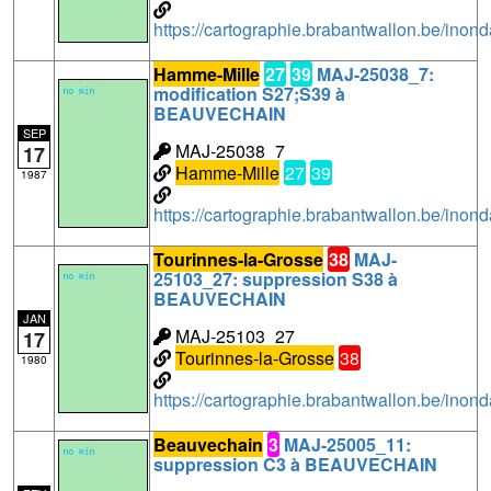
https://cartographie.brabantwallon.be/in
Hamme-Mille
27
39
MAJ-25038_7:
modification S27;S39 à
BEAUVECHAIN
SEP
MAJ-25038_7
17
Hamme-Mille
27
39
1987
https://cartographie.brabantwallon.be/in
Tourinnes-la-Grosse
38
MAJ-
25103_27: suppression S38 à
BEAUVECHAIN
JAN
MAJ-25103_27
17
Tourinnes-la-Grosse
38
1980
https://cartographie.brabantwallon.be/i
Beauvechain
3
MAJ-25005_11:
suppression C3 à BEAUVECHAIN