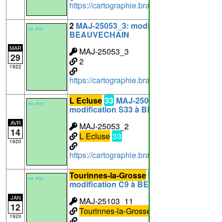
https://cartographie.brabantwallon.be/in
2
MAJ-25053_3: modification C2 à
BEAUVECHAIN
MAR
MAJ-25053_3
29
2
1922
https://cartographie.brabantwallon.be/in
L Ecluse
33
MAJ-25053_2:
modification S33 à BEAUVECHAIN
AVR
MAJ-25053_2
14
L Ecluse
33
1920
https://cartographie.brabantwallon.be/in
Tourinnes-la-Grosse
9
MAJ-25103_11:
modification C9 à BEAUVECHAIN
JAN
MAJ-25103_11
12
Tourinnes-la-Grosse
9
1920