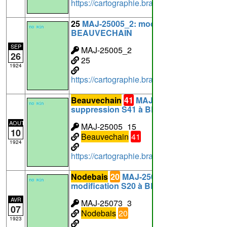
https://cartographie.brabantwallon.be/i
25
MAJ-25005_2: modification S25 à
BEAUVECHAIN
SEP
MAJ-25005_2
26
25
1924
https://cartographie.brabantwallon.be/in
Beauvechain
41
MAJ-25005_15:
suppression S41 à BEAUVECHAIN
AOUT
MAJ-25005_15
10
Beauvechain
41
1924
https://cartographie.brabantwallon.be/i
Nodebais
20
MAJ-25073_3:
modification S20 à BEAUVECHAIN
AVR
MAJ-25073_3
07
Nodebais
20
1923