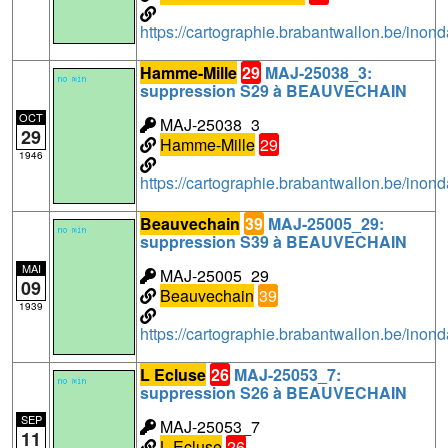
https://cartographie.brabantwallon.be/i
Hamme-Mille
29
MAJ-25038_3:
suppression S29 à BEAUVECHAIN
OCT
MAJ-25038_3
29
Hamme-Mille
29
1946
https://cartographie.brabantwallon.be/in
Beauvechain
39
MAJ-25005_29:
suppression S39 à BEAUVECHAIN
MAI
MAJ-25005_29
09
Beauvechain
39
1939
https://cartographie.brabantwallon.be/i
L Ecluse
26
MAJ-25053_7:
suppression S26 à BEAUVECHAIN
SEP
MAJ-25053_7
11
L Ecluse
26