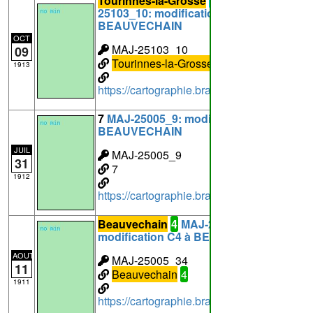
Tourinnes-la-Grosse
34
MAJ-
25103_10: modification S34 à
BEAUVECHAIN
OCT
MAJ-25103_10
09
Tourinnes-la-Grosse
34
1913
https://cartographie.brabantwallon.be/i
7
MAJ-25005_9: modification C7 à
BEAUVECHAIN
JUIL
MAJ-25005_9
31
7
1912
https://cartographie.brabantwallon.be/in
Beauvechain
4
MAJ-25005_34:
modification C4 à BEAUVECHAIN
AOUT
MAJ-25005_34
11
Beauvechain
4
1911
https://cartographie.brabantwallon.be/i