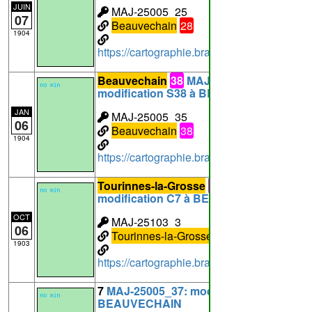
JUIN
MAJ-25005_25
07
Beauvechain
28
1904
https://cartographie.brabantwallon.be/i
Beauvechain
38
MAJ-25005_35:
modification S38 à BEAUVECHAIN
JAN
MAJ-25005_35
06
Beauvechain
38
1904
https://cartographie.brabantwallon.be/i
Tourinnes-la-Grosse
7
MAJ-25103_3:
modification C7 à BEAUVECHAIN
OCT
MAJ-25103_3
06
Tourinnes-la-Grosse
7
1903
https://cartographie.brabantwallon.be/in
7
MAJ-25005_37: modification C7 à
BEAUVECHAIN