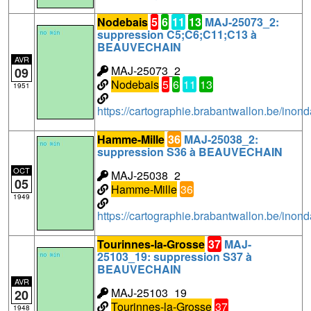
Nodebais
5
6
11
13
MAJ-25073_2:
suppression C5;C6;C11;C13 à
BEAUVECHAIN
AVR
MAJ-25073_2
09
Nodebais
5
6
11
13
1951
https://cartographie.brabantwallon.be/in
Hamme-Mille
36
MAJ-25038_2:
suppression S36 à BEAUVECHAIN
OCT
MAJ-25038_2
05
Hamme-Mille
36
1949
https://cartographie.brabantwallon.be/in
Tourinnes-la-Grosse
37
MAJ-
25103_19: suppression S37 à
BEAUVECHAIN
AVR
MAJ-25103_19
20
Tourinnes-la-Grosse
37
1948