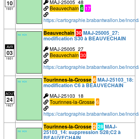
MAJ-25005_48
10
Beauvechain
4
17
1931
https://cartographie.brabantwallon.be/i
Beauvechain
30
MAJ-25005_27:
modification S30 à BEAUVECHAIN
AVR
MAJ-25005_27
03
Beauvechain
30
1931
https://cartographie.brabantwallon.be/i
Tourinnes-la-Grosse
6
MAJ-25103_18:
modification C6 à BEAUVECHAIN
AOUT
MAJ-25103_18
24
Tourinnes-la-Grosse
6
1927
https://cartographie.brabantwallon.be/in
Tourinnes-la-Grosse
2
28
MAJ-
25103_14: suppression S28;C2 à
BEAUVECHAIN