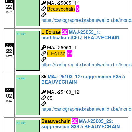
FEV
MAJ-25005_11
22
Beauvechain
3
1974
https://cartographie.brabantwallon.be/i
L Ecluse
36
MAJ-25053_1:
modification S36 à BEAUVECHAIN
DEC
MAJ-25053_1
22
L Ecluse
36
1972
https://cartographie.brabantwallon.be/in
35
MAJ-25103_12: suppression S35 à
BEAUVECHAIN
MAR
MAJ-25103_12
02
35
1967
https://cartographie.brabantwallon.be/i
Beauvechain
38
MAJ-25005_22:
suppression S38 à BEAUVECHAIN