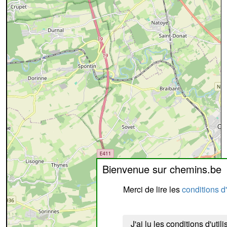
Bienvenue sur chemins.be
Merci de lire les
conditions d'
J'ai lu les conditions d'utili