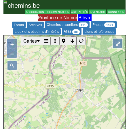
chemins.be
ASSOCIATION
DOCUMENTATION
ACTUALITÉS
INVENTAIRE
CONNEXION
Province de Namur
Bièvre
Chemins et sentiers
Photos
Forum
Archives
511
1421
Atlas
Lieux-dits et points d'intérêts
Liens et références
88
Cartes
+
⤢
−