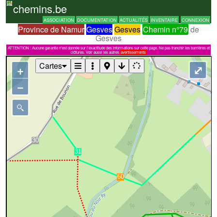
chemins.be
ASSOCIATION
DOCUMENTATION
ACTUALITÉS
INVENTAIRE
CONNEXION
Province de Namur
Gesves
Gesves
Chemin n°79
de
Gesves
ATTENTION : Aucune garantie n'est donnée sur l'exactitude des informations sur cette page. Ne pas franchir les barrières et
clôtures. Voir aussi les autres
avertissements
Cartes
+
⤢
−