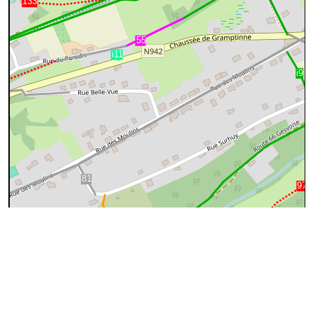
100 m
©
OpenStreetMap
contributors.
cyan=difficile
magenta=statut à
vérifier
gris=rue
orange=barré
vert=bon état
rouge=supprimé
voir la
légende
pour plus détails
code chemins.be
n
gs
gs
79
Dénominations
chemin d'exploitation
100%
Atlas des Chemins Vicinaux - Tableau des Communications -
Direction