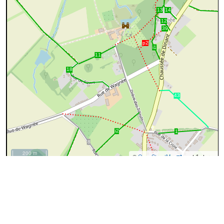
200 m
©
OpenStreetMap
contributors.
cyan=difficile
magenta=statut à
vérifier
gris=rue
orange=barré
vert=bon état
rouge=supprimé
voir la
légende
pour plus détails
code chemins.be
n
gs
gs
40
Description
Ce chemin longe le Bois de Gesves
près du Haras.
35%
75%
Dénominations