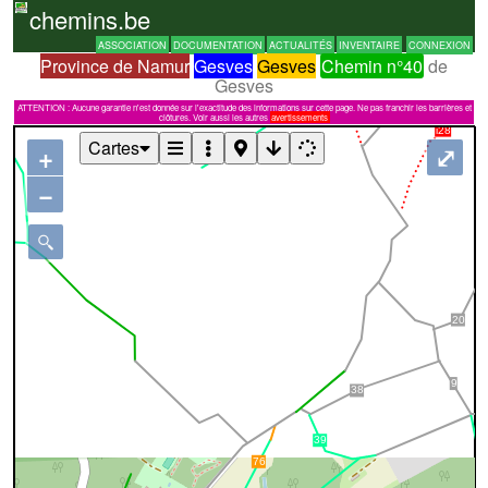
chemins.be
ASSOCIATION
DOCUMENTATION
ACTUALITÉS
INVENTAIRE
CONNEXION
Province de Namur
Gesves
Gesves
Chemin n°40
de
Gesves
ATTENTION : Aucune garantie n'est donnée sur l'exactitude des informations sur cette page. Ne pas franchir les barrières et
clôtures. Voir aussi les autres
avertissements
Cartes
+
⤢
−