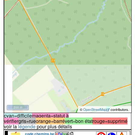
200 m
©
OpenStreetMap
contributors.
cyan=difficile
magenta=statut à
vérifier
gris=rue
orange=barré
vert=bon état
rouge=supprimé
voir la
légende
pour plus détails
code chemins.be
n
fm
hn
6