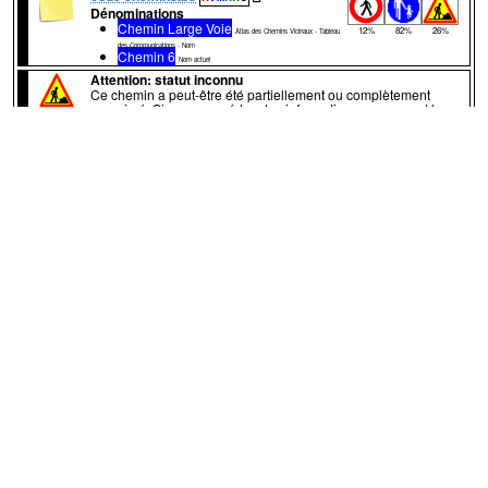
Dénominations
Chemin Large Voie
12%
82%
26%
Atlas des Chemins Vicinaux - Tableau
des Communications - Nom
Chemin 6
Nom actuel
Attention
: statut inconnu
Ce chemin a peut-être été partiellement ou complètement
supprimé. Si vous possédez des informations concernant le
statut de ce sentier, ou si vous l'avez déjà emprunté, merci de
nous contacter.
↔528m
A
Le chemin prolonge le chemin n°
8
de
Vezin
(photo n°1)
. Ce premier tronçon est bétonné. C'est un
chemin de grande valeur: de crête, plat, inter-village pour
Hingeon/Petit-Warêt/Vezin. Accessibles à tous les profils, y
compris personnes plus âgées quand fraîchement fauché!
Courrier au Bourgmestre
Chemin 6
:
chemin
terre
VTT:oui
piéton:oui
cheval:oui
assez compact
vicinal_ref:Chemin nr. 6
Chevauchée du Chant d'Oiseaux
↔291m
B
Il traverse la
Rue de Landenne
. Une petite
partie aux alentours de ce point est en dalles de béton
(photo n°2)
(photo n°3)
:
voie de desserte locale
bétonné
smoothness:intermediate
assez compact
vicinal_ref:Chemin nr. 6
vicinal_type:road
Chevauchée du Chant d'Oiseaux
↔530m
C
Il traverse le chemin n°
7
et devient un beau
chemin empierré
(photo n°4)
:
chemin