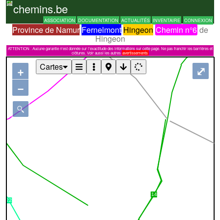
chemins.be
ASSOCIATION
DOCUMENTATION
ACTUALITÉS
INVENTAIRE
CONNEXION
Province de Namur
Fernelmont
Hingeon
Chemin n°6
de
Hingeon
ATTENTION : Aucune garantie n'est donnée sur l'exactitude des informations sur cette page. Ne pas franchir les barrières et
clôtures. Voir aussi les autres
avertissements
Cartes
+
⤢
−