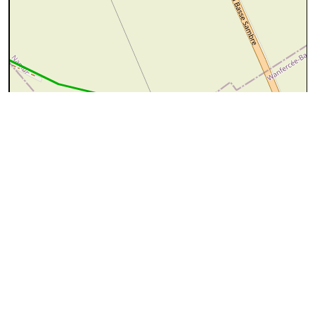
100 m
©
OpenStreetMap
contributors.
cyan=difficile
magenta=statut à
vérifier
gris=rue
orange=barré
vert=bon état
rouge=supprimé
voir la
légende
pour plus détails
code chemins.be
n
sf
lg
25
100%
↔394m
A
Le sentier démarre du chemin n°
15
après le
Ravel
(photo n°1)
. Il emprunte un chemin traversant des
champs
:
chemin
ref:Chemin n°25
B
Le sentier se prolonge par le chemin n°
28
de
Tongrinne
:données provenant des contributeurs OpenStreetMap
Denivelé: 12m
Longueur:
394m