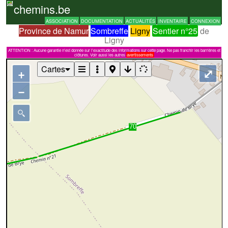
chemins.be
ASSOCIATION
DOCUMENTATION
ACTUALITÉS
INVENTAIRE
CONNEXION
Province de Namur
Sombreffe
Ligny
Sentier n°25
de
Ligny
ATTENTION : Aucune garantie n'est donnée sur l'exactitude des informations sur cette page. Ne pas franchir les barrières et
clôtures. Voir aussi les autres
avertissements
Cartes
+
⤢
−