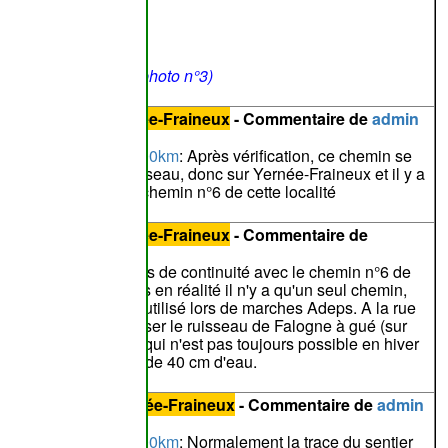
...
anneaux suspects
(photo n°3)
hoto n°340670
hemin n°
5
de
Yernée-Fraineux
- Commentaire de
admin
éponse à
serge40000km
: Après vérification, ce chemin se
rouve au nord du ruisseau, donc sur Yernée-Fraineux et il y a
ien jonction avec le chemin n°6 de cette localité
hemin n°
5
de
Yernée-Fraineux
- Commentaire de
serge40000km
ur la carte, il n'y a pas de continuité avec le chemin n°6 de
ernée-Fraineux, mais en réalité il n'y a qu'un seul chemin,
ui est régulièrement utilisé lors de marches Adeps. A la rue
'Yernée, il faut traverser le ruisseau de Falogne à gué (sur
uelques pierres), ce qui n'est pas toujours possible en hiver
ù il peut y avoir plus de 40 cm d'eau.
entier n°
16
de
Yernée-Fraineux
- Commentaire de
admin
éponse à
serge40000km
: Normalement la trace du sentier