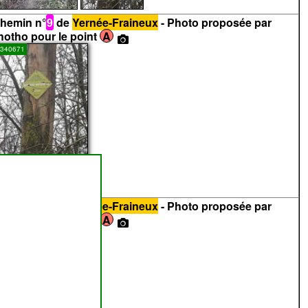
hemin n°
9
de
Yernée-Fraineux
- Photo proposée par
hotho pour le point
A
340671
...
photo n°2)
hoto n°340671
hemin n°
9
de
Yernée-Fraineux
- Photo proposée par
hotho pour le point
A
340670