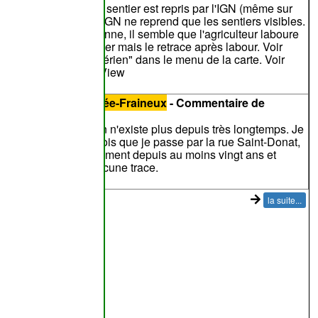
evrait être visible. Le sentier est repris par l'IGN (même sur
a dernière carte) et l'IGN ne reprend que les sentiers visibles.
'après la photo aérienne, il semble que l'agriculteur laboure
haque année le sentier mais le retrace après labour. Voir
IGN CartoWeb" et "Aérien" dans le menu de la carte. Voir
ussi la photo Street View
entier n°
16
de
Yernée-Fraineux
- Commentaire de
serge40000km
 mon avis, ce chemin n'existe plus depuis très longtemps. Je
e cherche à chaque fois que je passe par la rue Saint-Donat,
e que je fait régulièrement depuis au moins vingt ans et
ncore hier. Il n'y a aucune trace.
la suite...