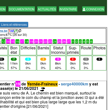
TION
DOCUMENTATION
ACTUALITÉS
INVENTAIRE
CONNEXION
Liens et références
ns.be
l
nd
yf
env.87% (26 sur 30)
nv.6km²
|
12
14
15
16
17
18
19
20
21
22
23
24
25
26
27
i1
i2
i3
i4
i5
i6
sités
Bon
Difficiles
Barrés
Statut
Sup-
Route
Photos
état
inconnu
primés
12
17
0
0
13
0
1
9
7km
11km
0km
0km
8km
0km
0km
40%
57%
0%
0%
43%
0%
3%
entier n°
19
de
Yernée-Fraineux
-
serge40000km
y est
assé(e) le 21/06/2021
e suis venu de A. Le chemin est bien marqué, surtout le
ronçon entre le coin du champ et la jonction avec i3 qui a été
éhabilité et qui est bien plus large large que les 1,2 m du
entier d'origine.[21/06/2021]