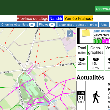
ASSOCIA
Province de Liège
Nandrin
Yernée-Fraineux
Chemins et sentiers
Photos
Lieux-dits et points d'intérêts
Atlas
26
9
code chemi
⤢
Couverture
Superficie
e
5
6
8
9
10
Total
Carto-
Vi
graphiés
estim
30
26
22km
19km
87%
Actualités
s
p
J
JUIN
t
21
r
2021
s