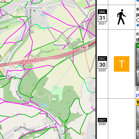
s
MAI
p
31
O
2021
c
t
#
DEC
T
30
2020
I
p
Y
DEC
2020