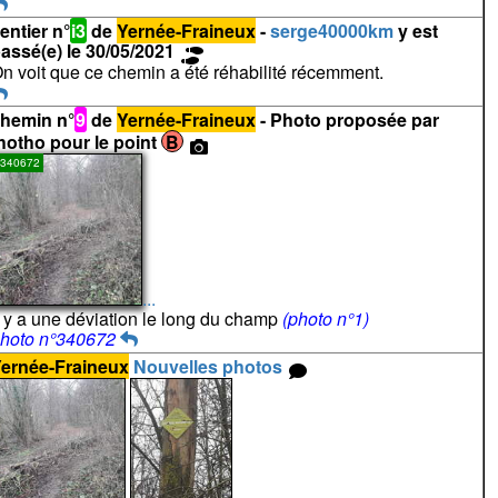
entier n°
i3
de
Yernée-Fraineux
-
serge40000km
y est
assé(e) le 30/05/2021
n voit que ce chemin a été réhabilité récemment.
hemin n°
9
de
Yernée-Fraineux
- Photo proposée par
hotho pour le point
B
340672
...
l y a une déviation le long du champ
(photo n°1)
hoto n°340672
ernée-Fraineux
Nouvelles photos