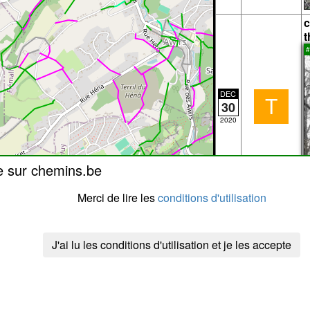
c
t
#
DEC
T
30
2020
e sur chemins.be
(
p
Merci de lire les
conditions d'utilisation
c
t
#
J'ai lu les conditions d'utilisation et je les accepte
DEC
T
30
2020