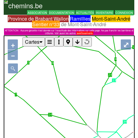
chemins.be
ASSOCIATION
DOCUMENTATION
ACTUALITÉS
INVENTAIRE
CONNEXION
Province de Brabant Wallon
Ramillies
Mont-Saint-André
Sentier n°33
de Mont-Saint-André
ATTENTION : Aucune garantie n'est donnée sur l'exactitude des informations sur cette page. Ne pas franchir les barrières et
clôtures. Voir aussi les autres
avertissements
Cartes
+
⤢
−