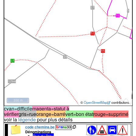
200 m
©
OpenStreetMap
contributors.
cyan=difficile
magenta=statut à
vérifier
gris=rue
orange=barré
vert=bon état
rouge=supprimé
voir la
légende
pour plus détails
code chemins.be
b
rm
ma
33
Dénominations
Rue du Brou