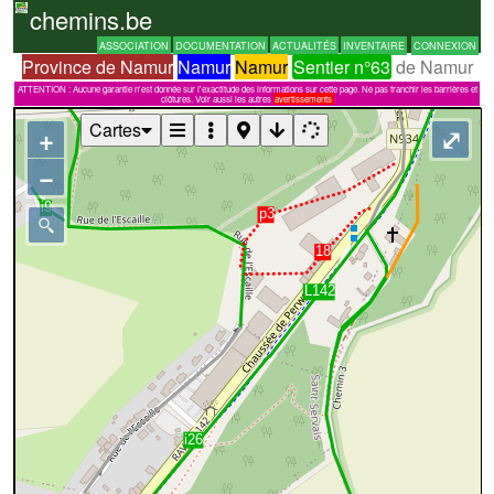
chemins.be
ASSOCIATION
DOCUMENTATION
ACTUALITÉS
INVENTAIRE
CONNEXION
Province de Namur
Namur
Namur
Sentier n°63
de Namur
ATTENTION : Aucune garantie n'est donnée sur l'exactitude des informations sur cette page. Ne pas franchir les barrières et
clôtures. Voir aussi les autres
avertissements
Cartes
+
⤢
−