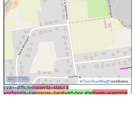
100 m
©
OpenStreetMap
contributors.
cyan=difficile
magenta=statut à
vérifier
gris=rue
orange=barré
vert=bon état
rouge=supprimé
voir la
légende
pour plus détails
code chemins.be
n
nm
nm
63
Dénominations
Route des Canons
100%
Nom actuel
Avenue Jean Ier
Nom actuel
Route des Canons
Nom actuel
Avenue Bel Air
Nom actuel
↔168m
A
Le sentier démarre de l'
Avenue Jean Ier
(photo