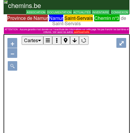
chemins.be
ASSOCIATION
DOCUMENTATION
ACTUALITÉS
INVENTAIRE
CONNEXION
Province de Namur
Namur
Saint-Servais
Chemin n°3
de
Saint-Servais
ATTENTION : Aucune garantie n'est donnée sur l'exactitude des informations sur cette page. Ne pas franchir les barrières et
clôtures. Voir aussi les autres
avertissements
Cartes
+
⤢
−