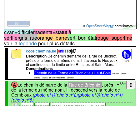
50 m
©
OpenStreetMap
contributors.
cyan=difficile
magenta=statut à
vérifier
gris=rue
orange=barré
vert=bon état
rouge=supprimé
voir la
légende
pour plus détails
code chemins.be
n
nm
ss
3
Description
Ce chemin démarre de la rue de Bricniot,
près de la ferme du même nom. Il traverse le Houyoux
100%
et continue sur la limite entre Rhisnes et Saint-Marc.
Dénominations
Chemin de la Ferme de Bricniot au Haut-Bois
Atlas des Chemins
Vicinaux - Tableau des Communications - Direction
↔63m
A
Le chemin démarre de la
Rue de Bricgniot
, près
de la ferme du même nom. Il descend vers la route de
Gembloux
(photo n°1)
(photo n°2)
(photo n°3)
(photo n°4)
(photo n°5)
:
sentier
herbeux
check_date:surface:2021-11-05
official_vicinal_ref:nnmss3
assez compact
vicinal_ref:Chemin n°3 de
Saint-Servais
vicinal_type:path
Chemin 3
↔38m
B
Il longe un champ
(photo n°6)
(photo n°7)
:
-idem-
↔72m
C
Il arrive à la route de Gembloux
(photo n°8)