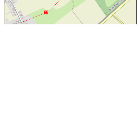
200 m
©
OpenStreetMap
contributors.
cyan=difficile
magenta=statut à
vérifier
gris=rue
orange=barré
vert=bon état
rouge=supprimé
voir la
légende
pour plus détails
code chemins.be
n
eg
lr
7
100%
Attention
ce chemin n'est plus public ou n'existe plus, l'accès n'est pas
autorisé
A
Editer
↔1365m
:
pas identifié
B
Le chemin aboutissait au chemin n°
8
:données provenant des contributeurs OpenStreetMap
Denivelé: 6m
Longueur:
1365m
2
J'y suis passé
Commentaire
Envoyer une photo
Suivre