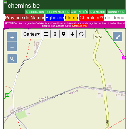
chemins.be
ASSOCIATION
DOCUMENTATION
ACTUALITÉS
INVENTAIRE
CONNEXION
Province de Namur
Eghezée
Liernu
Chemin n°7
de Liernu
ATTENTION : Aucune garantie n'est donnée sur l'exactitude des informations sur cette page. Ne pas franchir les barrières et
clôtures. Voir aussi les autres
avertissements
Cartes
+
⤢
−