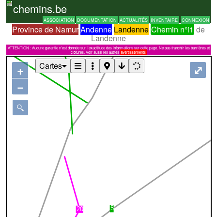
chemins.be
ASSOCIATION
DOCUMENTATION
ACTUALITÉS
INVENTAIRE
CONNEXION
Province de Namur
Andenne
Landenne
Chemin n°i1
de
Landenne
ATTENTION : Aucune garantie n'est donnée sur l'exactitude des informations sur cette page. Ne pas franchir les barrières et
clôtures. Voir aussi les autres
avertissements
Cartes
+
⤢
−